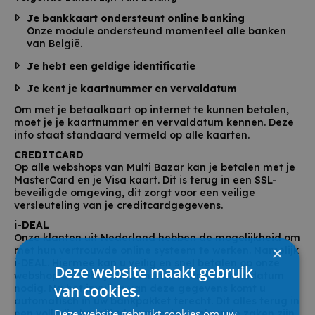
Je bankkaart ondersteunt online banking
Onze module ondersteund momenteel alle banken
van België.
Je hebt een geldige identificatie
Je kent je kaartnummer en vervaldatum
Om met je betaalkaart op internet te kunnen betalen,
moet je je kaartnummer en vervaldatum kennen. Deze
info staat standaard vermeld op alle kaarten.
CREDITCARD
Op alle webshops van Multi Bazar kan je betalen met je
MasterCard en je Visa kaart. Dit is terug in een SSL-
beveiligde omgeving, dit zorgt voor een veilige
versleuteling van je creditcardgegevens.
i-DEAL
Onze klanten uit Nederland hebben de mogelijkheid om
×
met hun vertrouwde online systeem te werken. Namelijk
i-DEAL. Hiermee kan u veilig en snel betalen op onze
Deze website maakt gebruik
webshop. Je hebt je kaartnummer en je vervaldatum
van cookies.
nodig. Na het invullen van deze gegevens komt u
automatisch in uw bankpakket terecht. Dit alles terug in
Deze website gebruikt cookies om uw
een volledig beveiligde omgeving. Volgende zaken zijn