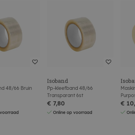
Isoband
Isob
nd 48/66 Bruin
Pp-kleefband 48/66
Maski
Transparant 6st
Purpos
€ 7,80
€ 10
 voorraad
Online op voorraad
Onli