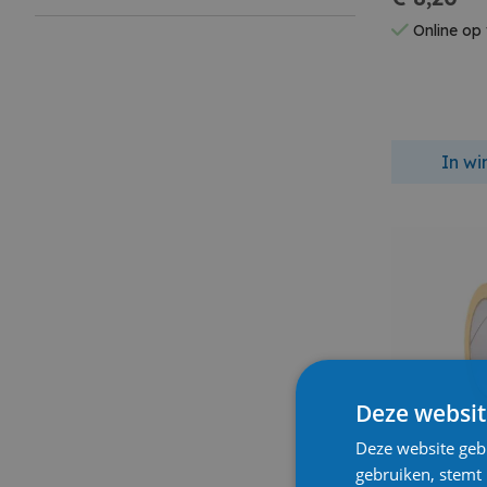
Online op
In w
Deze websit
Deze website geb
gebruiken, stemt