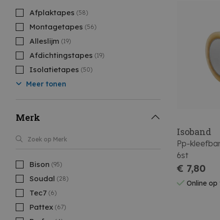
Afplaktapes
(58)
Montagetapes
(56)
Alleslijm
(19)
Afdichtingstapes
(19)
Isolatietapes
(50)
Meer tonen
Merk
Isoband
Pp-kleefba
6st
Bison
(95)
€ 7,80
Soudal
(28)
Online op
Tec7
(6)
Pattex
(67)