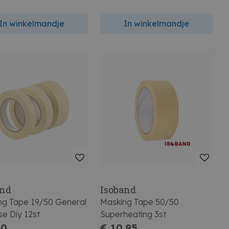
In winkelmandje
In winkelmandje
and
Isoband
ng Tape 19/50 General
Masking Tape 50/50
e Diy 12st
Superheating 3st
30
€ 10,95