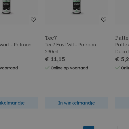
Tec7
Patt
wart - Patroon
Tec7 Fast Wit - Patroon
Patte
290ml
Deco 
€ 11,15
€ 5,
 voorraad
Online op voorraad
Onli
inkelmandje
In winkelmandje