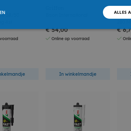
Griffon
Rubs
LEN
ALLES 
pe 38/50
Bison International
Rubson
ng 4st
280 M
€ 54,00
€ 6,
 voorraad
Online op voorraad
Onli
inkelmandje
In winkelmandje