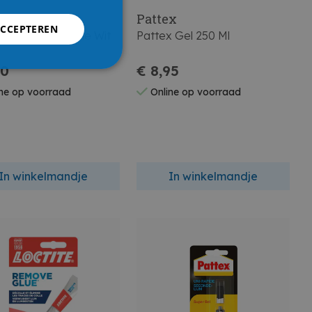
on
Pattex
ACCEPTEREN
 Sanitair Silicone Wit
Pattex Gel 250 Ml
l
70
€ 8,95
ne op voorraad
Online op voorraad
In winkelmandje
In winkelmandje