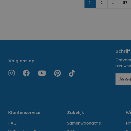
1
2
...
37
Schrijf
Ontvang
Volg ons op
nieuwsb
Klantenservice
Zakelijk
Wi
FAQ
Samenwoonactie
Pi