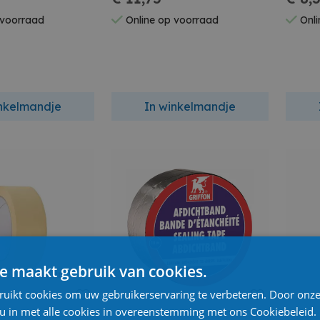
 voorraad
Online op voorraad
Onli
inkelmandje
In winkelmandje
e maakt gebruik van cookies.
ruikt cookies om uw gebruikerservaring te verbeteren. Door onze
 u in met alle cookies in overeenstemming met ons Cookiebeleid.