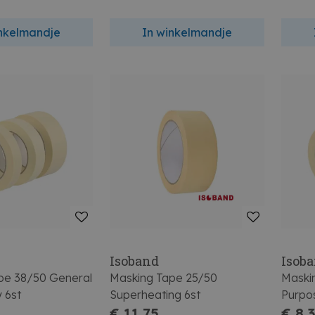
inkelmandje
In winkelmandje
Isoband
Isob
pe 38/50 General
Masking Tape 25/50
Maski
 6st
Superheating 6st
Purpos
€ 11,75
€ 8,