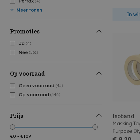
Perfax
(4)
Meer tonen
In w
Promoties
Ja
(4)
Nee
(561)
Op voorraad
Geen voorraad
(45)
Op voorraad
(546)
Prijs
Isoband
Masking Ta
Purpose Diy
€ 8,20