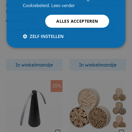
Cookiebeleid.
Lees verder
Protecta Vespa
Edialux Muizenlokdoos Met
Mierenpoeder 200g
Interne Val
€ 9,25
€ 11,95
ALLES ACCEPTEREN
€ 12,95
€ 13,35
Online op voorraad
Online op voorraad
ZELF INSTELLEN
In winkelmandje
In winkelmandje
25%