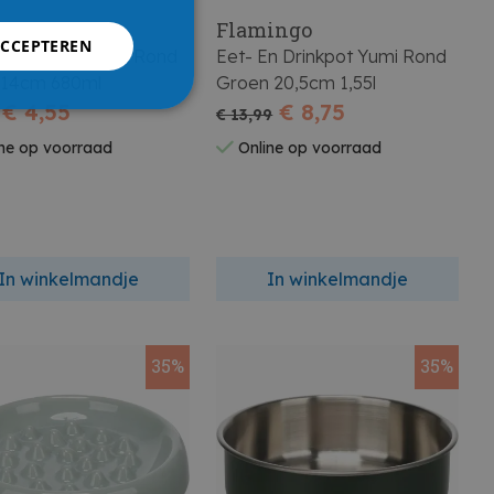
ingo
Flamingo
ACCEPTEREN
En Drinkpot Yumi Rond
Eet- En Drinkpot Yumi Rond
Beige 14cm 680ml
Groen 20,5cm 1,55l
€ 4,55
€ 8,75
€ 13,99
ne op voorraad
Online op voorraad
In winkelmandje
In winkelmandje
35%
35%