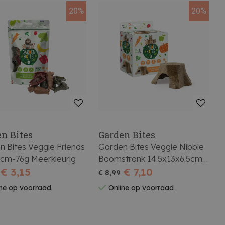
20%
20%
n Bites
Garden Bites
n Bites Veggie Friends
Garden Bites Veggie Nibble
4cm-76g Meerkleurig
Boomstronk 14.5x13x6.5cm-
€ 3,15
180g Bruin
€ 7,10
€ 8,99
ne op voorraad
Online op voorraad