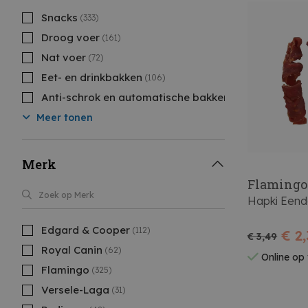
Snacks
(333)
Droog voer
(161)
Nat voer
(72)
Eet- en drinkbakken
(106)
Anti-schrok en automatische bakken
(11)
Meer tonen
Merk
Flamingo
Hapki Eende
Edgard & Cooper
(112)
€ 2
€ 3,49
Royal Canin
(62)
Online op
Flamingo
(325)
Versele-Laga
(31)