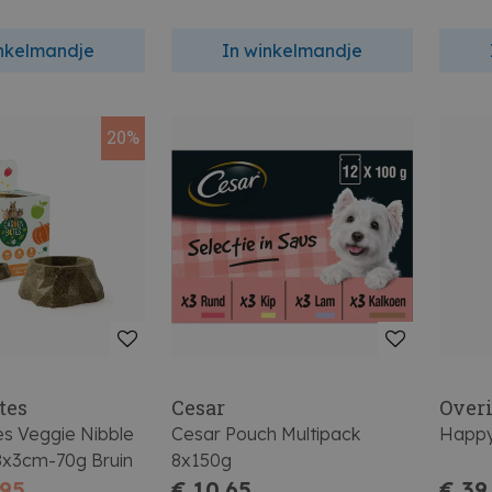
inkelmandje
In winkelmandje
20%
tes
Cesar
Over
es Veggie Nibble
Cesar Pouch Multipack
Happy 
x3cm-70g Bruin
8x150g
,95
€ 10,65
€ 39