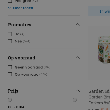
Pedigree
(42)
Meer tonen
In w
Promoties
Ja
(4)
Nee
(694)
Op voorraad
Geen voorraad
(109)
Op voorraad
(636)
Prijs
Garden Bi
Garden Bit
Eetkom 8x8
€ 3