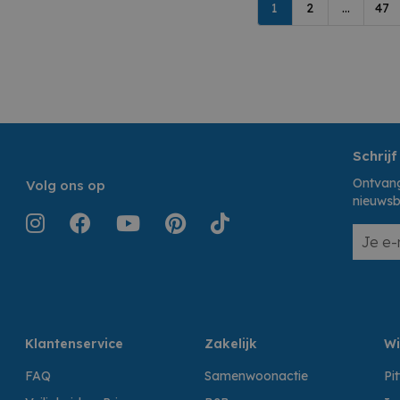
1
2
...
47
Schrijf
Ontvang
Volg ons op
nieuwsb
Klantenservice
Zakelijk
Wi
FAQ
Samenwoonactie
Pi