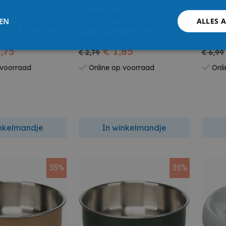
Flamingo
Flam
LEN
ALLES 
inkpot Yumi Rond
Hapki Staaf Met Kip &
Eet- 
0,5cm 1,55l
Spinazie 85gr
,75
€ 1,85
€ 2,79
€ 6,99
 voorraad
Online op voorraad
Onli
inkelmandje
In winkelmandje
35%
35%