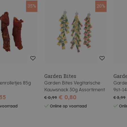
35%
20%
Garden Bites
Garde
nrolletjes 85g
Garden Bites Vegitarische
Garde
Kauwsnack 30g Assortiment
9st-1
,35
€ 0,80
€ 0,99
€ 3,99
 voorraad
Online op voorraad
Onli