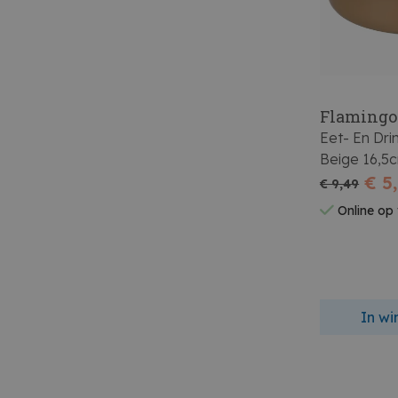
Flamingo
Eet- En Dr
Beige 
€ 5
€ 9,49
Online op
In w