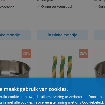
Online op voorraad
Onli
 voorraad
inkelmandje
In winkelmandje
35%
35%
e maakt gebruik van cookies.
ruikt cookies om uw gebruikerservaring te verbeteren. Door onze
 u in met alle cookies in overeenstemming met ons Cookiebeleid.