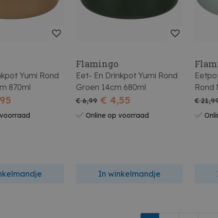
Flamingo
Flam
inkpot Yumi Rond
Eet- En Drinkpot Yumi Rond
Eetpo
16,5cm 870ml
Groen 14cm 680ml
Rond Muntgroen 17,5cm
,95
€ 4,55
250ml
€ 6,99
€ 21,9
 voorraad
Online op voorraad
Onli
inkelmandje
In winkelmandje