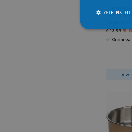
Flamingo
ZELF INSTEL
Eet- En Dr
Beige 2
€ 8
€ 13,99
Online op
In w