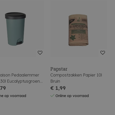
Papstar
aison Pedaalemmer
Compostzakken Papier 10l
 30l Eucalyptusgroen
Bruin
Antraciet
,79
€ 1,99
ne op voorraad
Online op voorraad