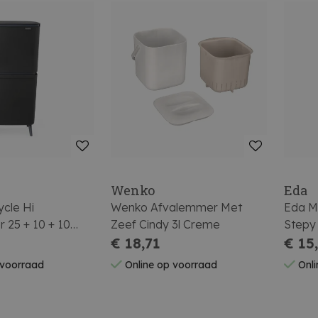
Wenko
Eda
ycle Hi
Wenko Afvalemmer Met
Eda M
 25 + 10 + 10
Zeef Cindy 3l Creme
Stepy
Grey
€ 18,71
Grijs 
€ 15
 voorraad
Online op voorraad
Onli