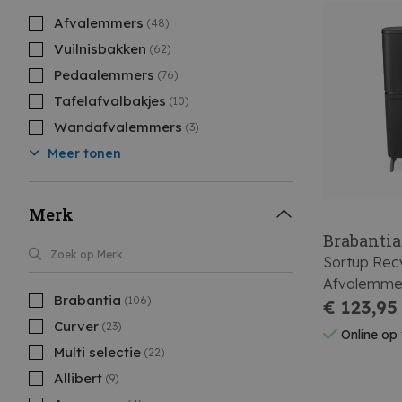
Afvalemmers
(48)
Vuilnisbakken
(62)
Pedaalemmers
(76)
Tafelafvalbakjes
(10)
Wandafvalemmers
(3)
Meer tonen
Merk
Brabantia
Sortup Rec
Afvalemmer
Brabantia
(106)
Liter Dark 
€ 123,95
Curver
(23)
Online op
Multi selectie
(22)
Allibert
(9)