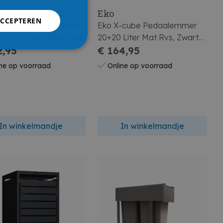
Eko
ACCEPTEREN
adison Pedaalemmer
Eko X-cube Pedaalemmer
ter Mat Zwart 39x47x69
20+20 Liter Mat Rvs, Zwart
2,95
Glanzend 38x48x71
€ 164,95
ne op voorraad
Online op voorraad
In winkelmandje
In winkelmandje