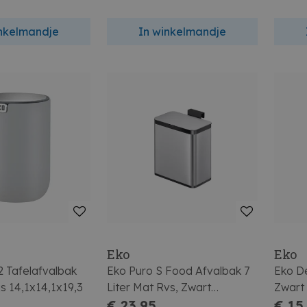
inkelmandje
In winkelmandje
Eko
Eko
2 Tafelafvalbak
Eko Puro S Food Afvalbak 7
Eko De
ijs 14,1x14,1x19,3
Liter Mat Rvs, Zwart
Zwart 
26,2x16,2x30,2
€ 23,95
€ 15