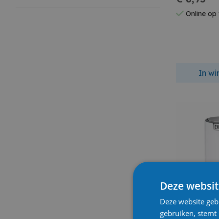
Online op
In w
Deze websit
Deze website geb
gebruiken, stemt