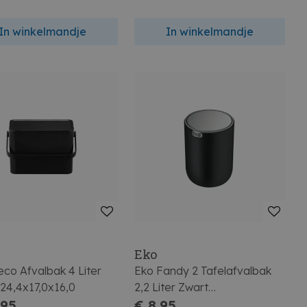
In winkelmandje
In winkelmandje
Eko
co Afvalbak 4 Liter
Eko Fandy 2 Tafelafvalbak
24,4x17,0x16,0
2,2 Liter Zwart
,95
14,1x14,1x19,3
€ 8,95