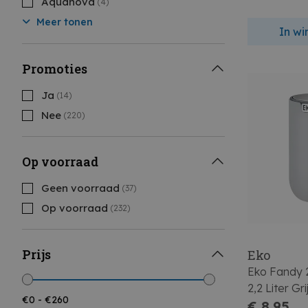
Aquanova
(4)
Meer tonen
In w
Promoties
Ja
(14)
Nee
(220)
Op voorraad
Geen voorraad
(37)
Op voorraad
(232)
Prijs
Eko
Eko Fandy 
2,2 Liter Gr
€ 8,95