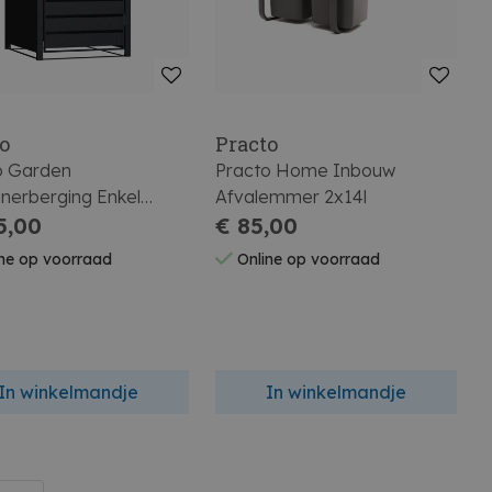
o
Practo
o Garden
Practo Home Inbouw
inerberging Enkel
Afvalemmer 2x14l
8x80cm Mat Zwart
5,00
€ 85,00
ne op voorraad
Online op voorraad
In winkelmandje
In winkelmandje