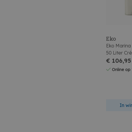
Eko
Eko Marin
50 Liter Cr
38,0x47,0x
€ 106,95
Online op
In w