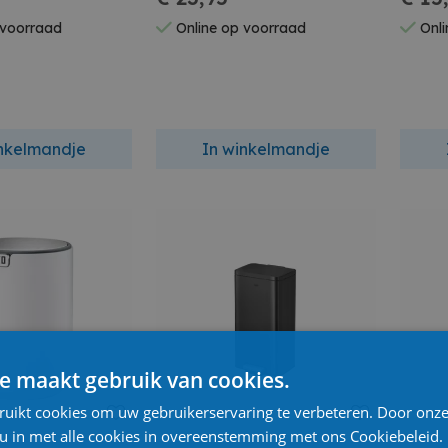
 voorraad
Online op voorraad
Onli
inkelmandje
In winkelmandje
e maakt gebruik van cookies.
ruikt cookies om uw gebruikerservaring te verbeteren. Door onze
 u in met alle cookies in overeenstemming met ons Cookiebeleid.