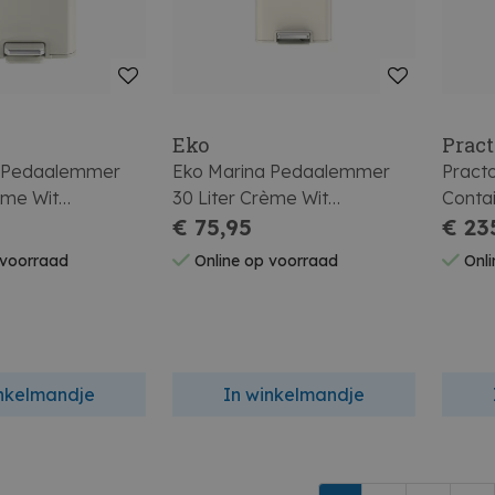
Eko
Pract
a Pedaalemmer
Eko Marina Pedaalemmer
Pract
ème Wit
30 Liter Crème Wit
Conta
70,0
38,5x32,2x67,0
€ 75,95
116x6
€ 23
 voorraad
Online op voorraad
Onli
inkelmandje
In winkelmandje