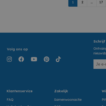
1
2
...
17
Schrijf
Ontvang
Volg ons op
nieuwsb
Klantenservice
Zakelijk
Wi
FAQ
Samenwoonactie
Pi