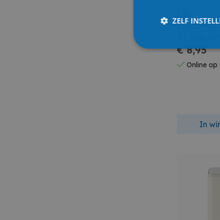
Eko
ZELF INSTEL
Eko Fandy 
2,2 Liter Wi
€ 8,95
Online op
In w