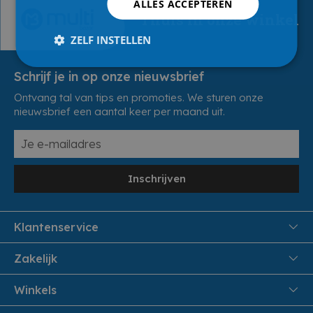
ALLES ACCEPTEREN
Thuis in onze winkel
ZELF INSTELLEN
Schrijf je in op onze nieuwsbrief
Ontvang tal van tips en promoties. We sturen onze
nieuwsbrief een aantal keer per maand uit.
Inschrijven
Klantenservice
FAQ
Zakelijk
Veiligheid en Privacy
Samenwoonactie
Winkels
Veilig Betalen
B2B