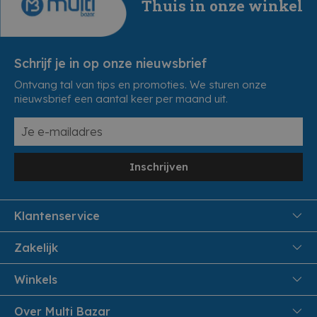
Thuis in onze winkel
Schrijf je in op onze nieuwsbrief
Ontvang tal van tips en promoties. We sturen onze
nieuwsbrief een aantal keer per maand uit.
Inschrijven
Klantenservice
FAQ
Zakelijk
Veiligheid en Privacy
Samenwoonactie
Winkels
Veilig Betalen
B2B
Pittem
Over Multi Bazar
Leveren aan huis