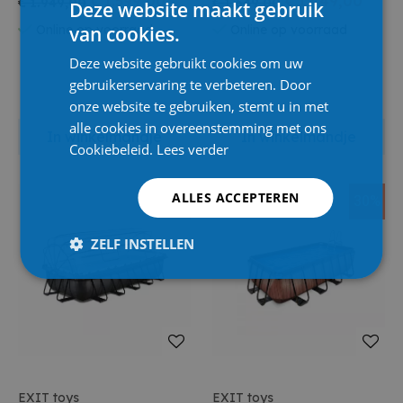
€ 1.599,00
€ 1.449,00
€ 1.949,00
€ 1.649,00
Deze website maakt gebruik
Overkapping En
Overkapping En
van cookies.
Online op voorraad
Online op voorraad
Warmtepomp - Zwart
Warmtepomp - Zwart
Deze website gebruikt cookies om uw
gebruikerservaring te verbeteren. Door
onze website te gebruiken, stemt u in met
alle cookies in overeenstemming met ons
In winkelmandje
In winkelmandje
Cookiebeleid.
Lees verder
ALLES ACCEPTEREN
15%
30%
ZELF INSTELLEN
EXIT toys
EXIT toys