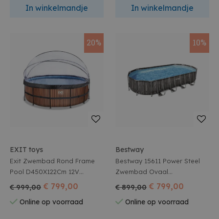
In winkelmandje
In winkelmandje
20%
10%
EXIT toys
Bestway
Exit Zwembad Rond Frame
Bestway 15611 Power Steel
Pool D450X122Cm 12V
Zwembad Ovaal
Zandfilter Timber Style +
732X366X122Cm Met
€ 799,00
€ 799,00
€ 999,00
€ 899,00
Overkapping
Filterpomp Houtlook Print
Online op voorraad
Online op voorraad