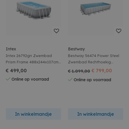
Intex
Bestway
Intex 26792gn Zwembad
Bestway 56474 Power Steel
Prism Frame 488x244x107cm
Zwembad Rechthoekig
Incl.acc.
732X366Xh132Cm Filterpomp
€ 499,00
€ 799,00
€ 1.099,00
12V
Online op voorraad
Online op voorraad
In winkelmandje
In winkelmandje