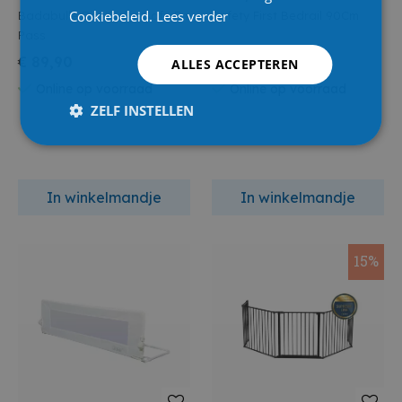
Cookiebeleid.
Lees verder
Badabulle Deurhekje Safe En
Safety First Bedrail 90Cm
Pass
€ 89,90
€ 34,95
ALLES ACCEPTEREN
Online op voorraad
Online op voorraad
ZELF INSTELLEN
In winkelmandje
In winkelmandje
15%