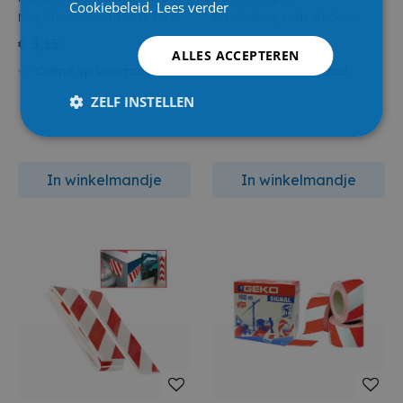
Cookiebeleid.
Lees verder
Nee/Reclamedrukwerk Nee-
Schokdempende Sticker
Large - 24X50cm
€ 3,15
€ 9,30
ALLES ACCEPTEREN
Online op voorraad
Online op voorraad
ZELF INSTELLEN
In winkelmandje
In winkelmandje