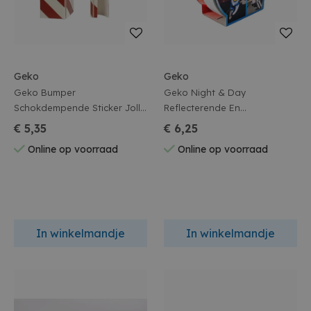
Geko
Geko
Geko Bumper
Geko Night & Day
Schokdempende Sticker Jolly
Reflecterende En
Small - 32x40cm
Fluoricerende Tape
€ 5,35
€ 6,25
19mmx2.5m In Box
Online op voorraad
Online op voorraad
In winkelmandje
In winkelmandje