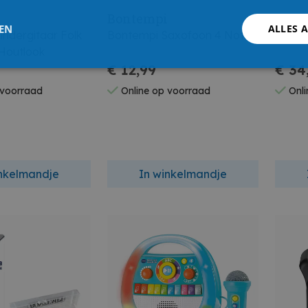
i
Bontempi
Bont
LEN
ALLES 
ndergitaar Folk
Bontempi Saxofoon 4 Noten
Bonte
Houtlook
€ 12,99
€ 34
 voorraad
Online op voorraad
Onli
inkelmandje
In winkelmandje