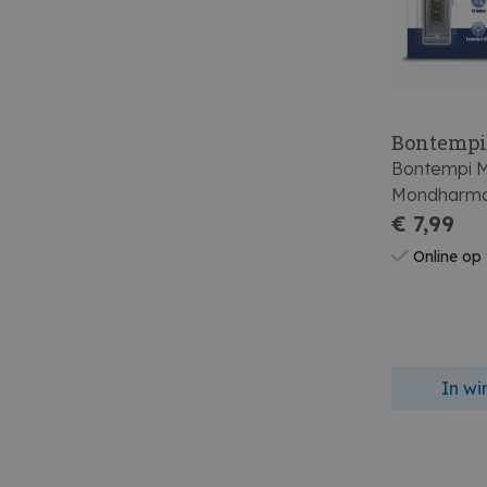
Bontemp
Bontempi M
Mondharmo
€ 7,99
Online op
In w