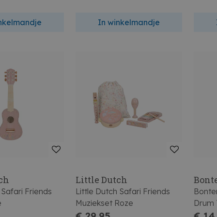
inkelmandje
In winkelmandje
tch
Little Dutch
Bont
 Safari Friends
Little Dutch Safari Friends
Bonte
e
Muziekset Roze
Drum 
€ 29,95
Schou
€ 14