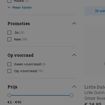
HABA
(2)
Meer tonen
In w
Promoties
Ja
(15)
Nee
(58)
Op voorraad
Geen voorraad
(8)
Op voorraad
(76)
Prijs
Little Du
Little Dutch
Gitaar Roz
€ 24,95