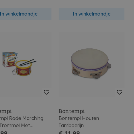
In winkelmandje
In winkelmandje
empi
Bontempi
mpi Rode Marching
Bontempi Houten
Trommel Met
Tamboerijn
derband 21cm
,99
€ 11,99