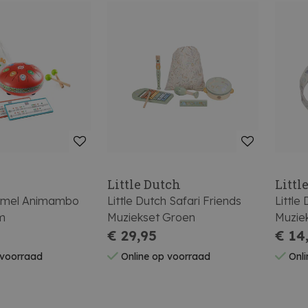
Little Dutch
Littl
mmel Animambo
Little Dutch Safari Friends
Little
m
Muziekset Groen
Muzie
€ 29,95
€ 14
 voorraad
Online op voorraad
Onli