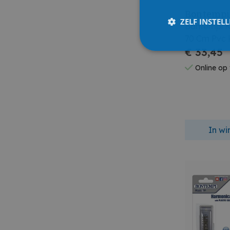
Bontemp
ZELF INSTEL
Bontempi Ki
70 Cm Pvc 
€ 33,45
Online op
In w