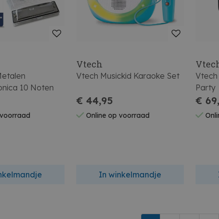
i
Vtech
Vtec
etalen
Vtech Musickid Karaoke Set
Vtech 
nica 10 Noten
Party
€ 44,95
€ 69
 voorraad
Online op voorraad
Onli
inkelmandje
In winkelmandje