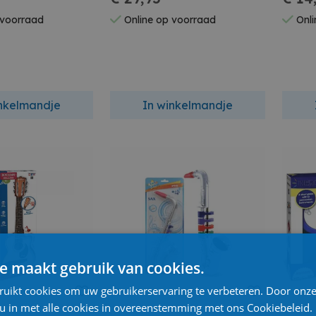
Diame
 voorraad
Online op voorraad
Onli
inkelmandje
In winkelmandje
e maakt gebruik van cookies.
ruikt cookies om uw gebruikerservaring te verbeteren. Door onze
 u in met alle cookies in overeenstemming met ons Cookiebeleid.