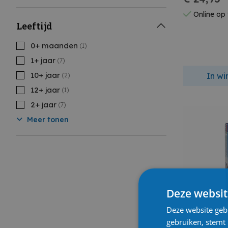
Online op
Leeftijd
0+ maanden
(1)
1+ jaar
(7)
10+ jaar
In w
(2)
12+ jaar
(1)
2+ jaar
(7)
Meer tonen
Deze websit
Deze website geb
gebruiken, stemt