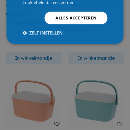
Cookiebeleid.
Lees verder
En Warm 56.1X39.1X41.6Cm
29.5l 12/230v
€ 149,95
€ 84,95
ALLES ACCEPTEREN
Online op voorraad
Online op voorraad
ZELF INSTELLEN
In winkelmandje
In winkelmandje