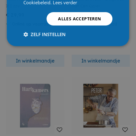
Cookiebeleid.
Lees verder
It Easy
Van Een Cipier
€ 29,99
€ 22,99
ALLES ACCEPTEREN
Online op voorraad
Online op voorraad
ZELF INSTELLEN
In winkelmandje
In winkelmandje