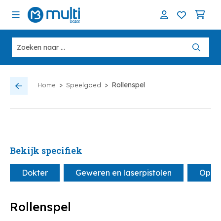
>
>
Rollenspel
Home
Speelgoed
Bekijk specifiek
Dokter
Geweren en laserpistolen
Opma
Rollenspel