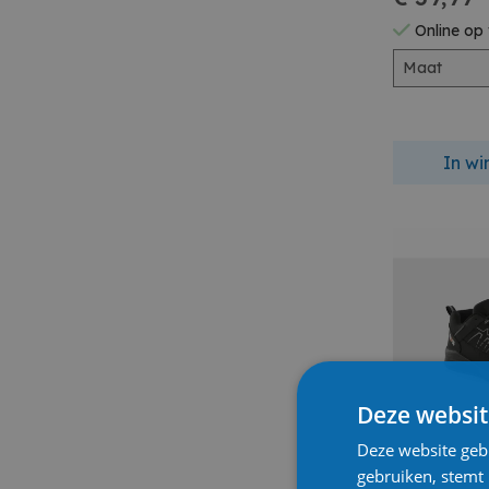
Online op
Maat
In w
Deze websit
Deze website geb
gebruiken, stemt