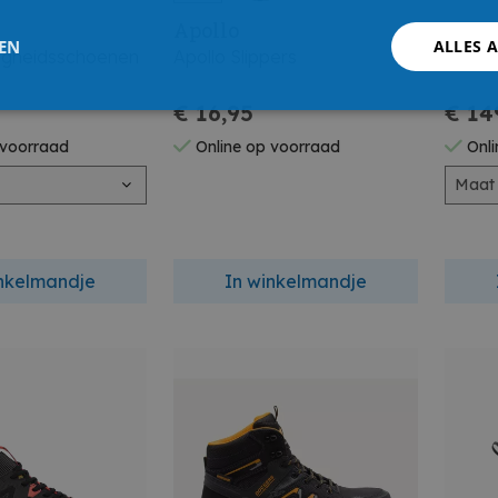
Apollo
Pum
LEN
ALLES 
ligheidsschoenen
Apollo Slippers
Puma 
€ 16,95
€ 14
 voorraad
Online op voorraad
Onli
Maat
inkelmandje
In winkelmandje