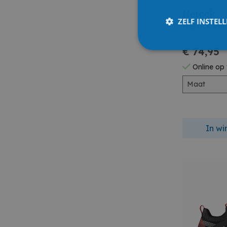
Herock
ZELF INSTEL
Herock Vei
€ 74,95
Online op
Maat
In w