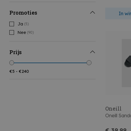
Promoties
In w
Ja
(5)
Nee
(90)
Prijs
Oneill
Oneill Sand
€ 39,99