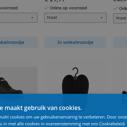
€ 49,9
 voorraad
Online op voorraad
Onli
Maat
Maat
inkelmandje
In winkelmandje
e maakt gebruik van cookies.
ruikt cookies om uw gebruikerservaring te verbeteren. Door onze
 u in met alle cookies in overeenstemming met ons Cookiebeleid.