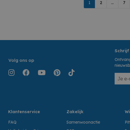
1
2
...
7
Schrijf
Ontvang
Volg ons op
nieuwsb
Klantenservice
Zakelijk
Wi
FAQ
Samenwoonactie
Pi