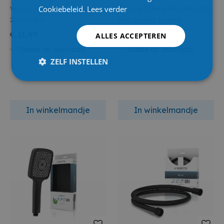
Cookiebeleid.
Lees verder
Wenko Allstar Doucheslang
Schutte Hawaii Handdouche,
200cm Rvs
Mat Grafiet, Hoekig
€ 11,99
€ 33,50
ALLES ACCEPTEREN
Online op voorraad
Online op voorraad
ZELF INSTELLEN
In winkelmandje
In winkelmandje