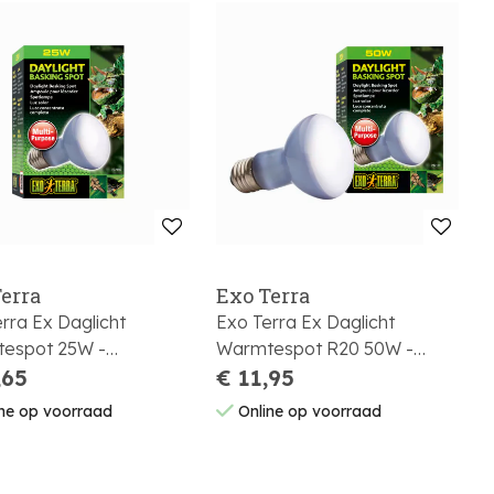
erra
Exo Terra
rra Ex Daglicht
Exo Terra Ex Daglicht
espot 25W -
Warmtespot R20 50W -
,5X10Cm I6 O120
,65
6X6X10,5Cm 6X6X10,5Cm I6
€ 11,95
0
O120 P1440
ne op voorraad
Online op voorraad