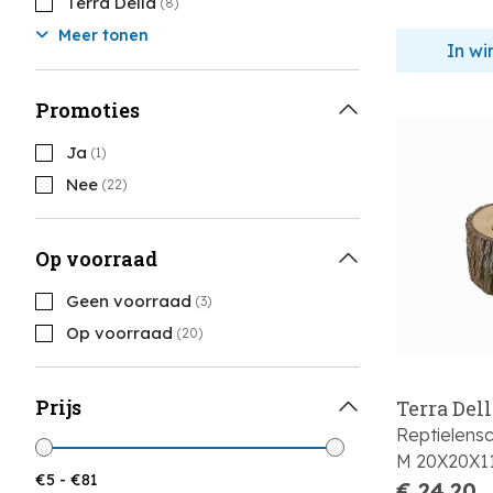
Terra Della
(8)
Meer tonen
In w
Promoties
Ja
(1)
Nee
(22)
Op voorraad
Geen voorraad
(3)
Op voorraad
(20)
Prijs
Terra Del
Reptielens
M 20X20X1
€ 24,20