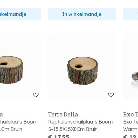
inkelmandje
In winkelmandje
la
Terra Della
Exo T
chuilplaats Boom
Reptielenschuilplaats Boom
Exo Te
1Cm Bruin
S-15,5X15X8Cm Bruin
Warmt
€ 17,55
6,5X6
€ 12