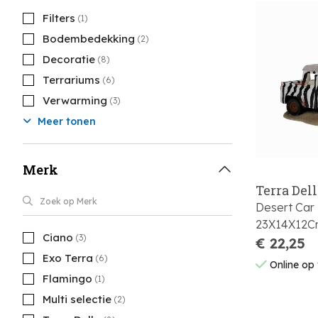
Filters
(1)
Bodembedekking
(2)
Decoratie
(8)
Terrariums
(6)
Verwarming
(3)
Meer tonen
Merk
Terra Del
Desert Car 
23X14X12C
Ciano
(3)
€ 22,25
Exo Terra
(6)
Online op
Flamingo
(1)
Multi selectie
(2)