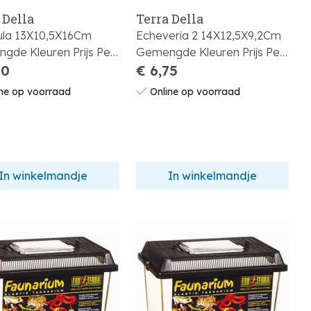
 Della
Terra Della
ula 13X10,5X16Cm
Echeveria 2 14X12,5X9,2Cm
gde Kleuren Prijs Per
Gemengde Kleuren Prijs Per
30
Stuk
€ 6,75
ne op voorraad
Online op voorraad
In winkelmandje
In winkelmandje