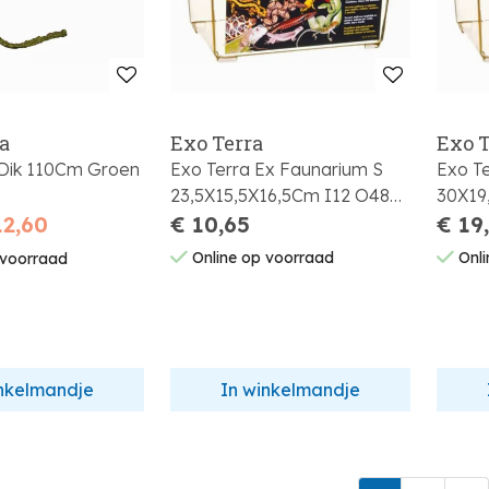
la
Exo Terra
Exo T
 Dik 110Cm Groen
Exo Terra Ex Faunarium S
Exo T
23,5X15,5X16,5Cm I12 O48
30X19
12,60
P768
€ 10,65
P432
€ 19
Online op voorraad
Onli
 voorraad
inkelmandje
In winkelmandje