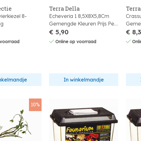
ectie
Terra Della
Terra
vierkiezel 8-
Echeveria 1 8,5X8X5,8Cm
Crass
Kg
Gemengde Kleuren Prijs Per
Gemen
Stuk
€ 5,90
Stuk
€ 8,
 voorraad
Online op voorraad
Onli
inkelmandje
In winkelmandje
10%