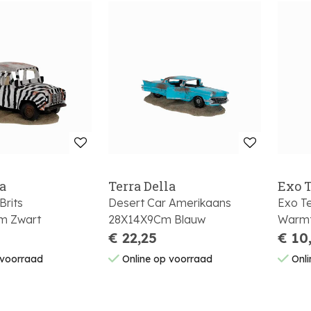
la
Terra Della
Exo T
Brits
Desert Car Amerikaans
Exo Te
m Zwart
28X14X9Cm Blauw
Warmt
€ 22,25
6,5X6
€ 10
P144
 voorraad
Online op voorraad
Onli