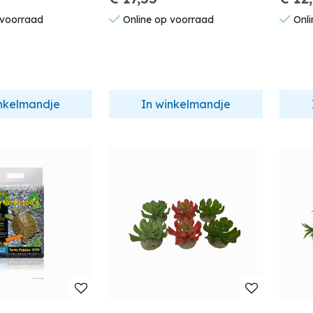
6,5X6
 voorraad
Online op voorraad
Onli
P144
inkelmandje
In winkelmandje