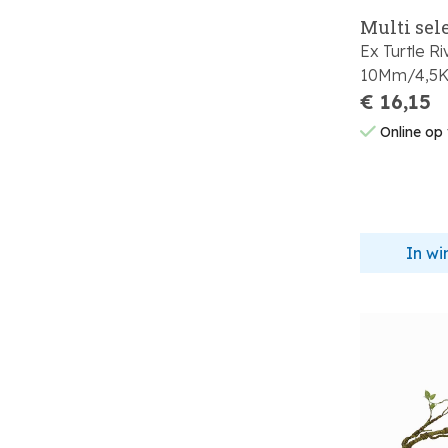
Multi sel
Ex Turtle Ri
10Mm/4,5
€ 16,15
Online op
In w