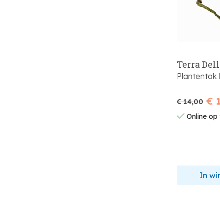
Terra Del
Plantentak
€ 
€ 14,00
Online op
In w