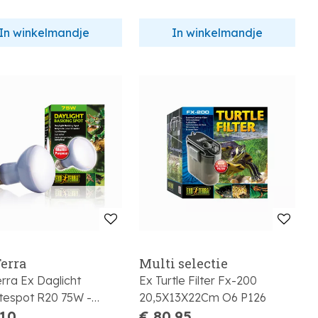
In winkelmandje
In winkelmandje
erra
Multi selectie
rra Ex Daglicht
Ex Turtle Filter Fx-200
espot R20 75W -
20,5X13X22Cm O6 P126
,5X10Cm
,10
€ 80,95