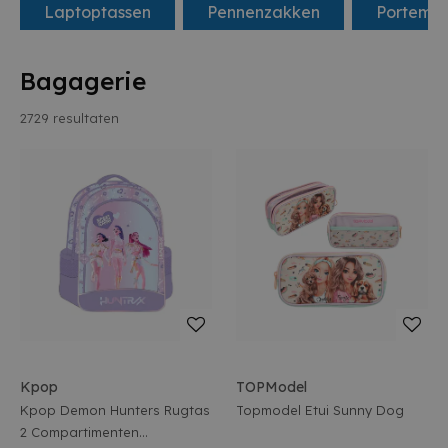
Laptoptassen
Pennenzakken
Portemo
Bagagerie
2729
resultaten
Kpop
TOPModel
Kpop Demon Hunters Rugtas
Topmodel Etui Sunny Dog
2 Compartimenten