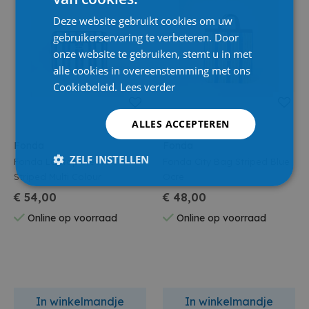
Deze website gebruikt cookies om uw
gebruikerservaring te verbeteren. Door
onze website te gebruiken, stemt u in met
alle cookies in overeenstemming met ons
Cookiebeleid.
Lees verder
ALLES ACCEPTEREN
Fonda
Fonda
ZELF INSTELLEN
Fonda Laptop Sleeve 14"
Fonda City Bag Striped Blue
Striped Multi Colour
Ocre
€ 54,00
€ 48,00
Online op voorraad
Online op voorraad
In winkelmandje
In winkelmandje