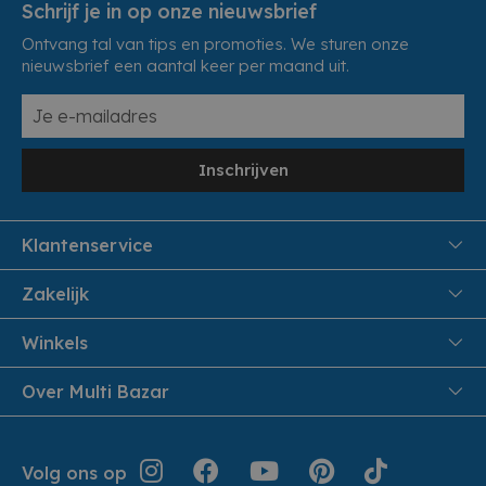
Schrijf je in op onze nieuwsbrief
Ontvang tal van tips en promoties. We sturen onze
nieuwsbrief een aantal keer per maand uit.
Inschrijven
Klantenservice
FAQ
Zakelijk
Veiligheid en Privacy
Samenwoonactie
Winkels
Veilig Betalen
B2B
Pittem
Over Multi Bazar
Leveren aan huis
Onthaalouders
Izegem
Retouren en Service
Cadeaubonnen
Over Multi Bazar
Jouw bestelling
Inspiratie
Volg ons op