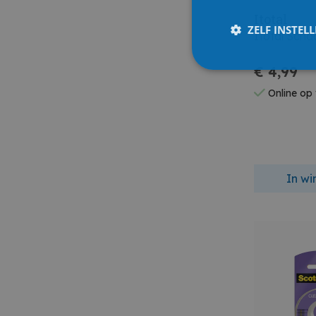
Itotal
ZELF INSTEL
Itotal Schaa
€ 4,99
Online op
In w