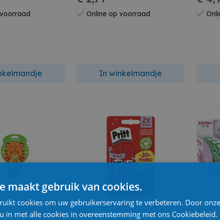
 voorraad
Online op voorraad
Onli
inkelmandje
In winkelmandje
e maakt gebruik van cookies.
ruikt cookies om uw gebruikerservaring te verbeteren. Door onze
 u in met alle cookies in overeenstemming met ons Cookiebeleid.