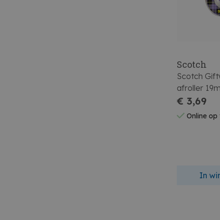
Scotch
Scotch Gif
afroller 1
€ 3,69
Online op
In w