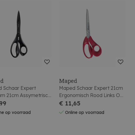
ed
Maped
 Schaar Expert
Maped Schaar Expert 21cm
ium 21cm Assymetrisch
Ergonomisch Rood Links Op
ster
,99
Blister
€ 11,65
ne op voorraad
Online op voorraad