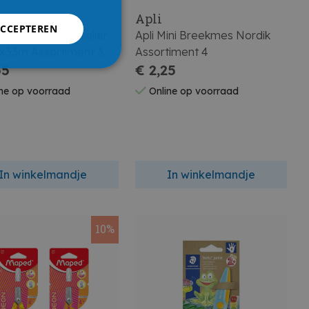
Apli
ACCEPTEREN
lakband Met Afroller
Apli Mini Breekmes Nordik
33m Assortiment 3
Assortiment 4
en
35
€ 2,25
ne op voorraad
Online op voorraad
In winkelmandje
In winkelmandje
10%