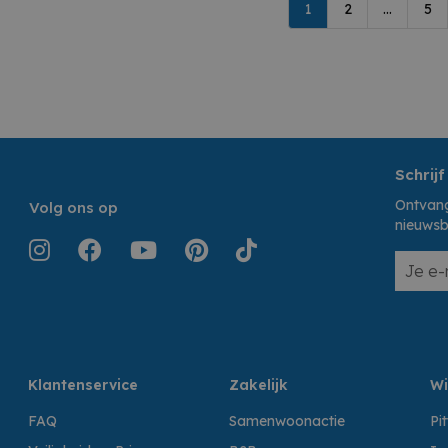
1
2
...
5
Schrijf
Ontvang
Volg ons op
nieuwsb
Klantenservice
Zakelijk
Wi
FAQ
Samenwoonactie
Pi