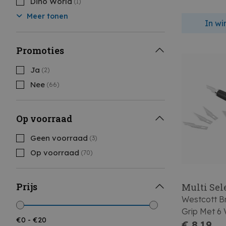
Dino World
(1)
Meer tonen
In w
Promoties
Ja
(2)
Nee
(66)
Op voorraad
Geen voorraad
(3)
Op voorraad
(70)
Prijs
Multi Sel
Westcott B
Grip Met 6 
Mesjes
€ 8,19