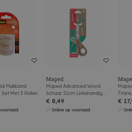
Maped
Map
tal Plakband
Maped Advanced Wood
Maped
et Met 3 Rollen
Schaar 21cm Linkshandig
Titan
Asymmetrisch
€ 8,49
Op Bli
€ 17
 voorraad
Online op voorraad
Onli