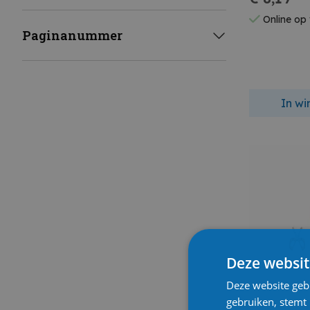
Online op
Paginanummer
In w
Deze websit
Deze website geb
gebruiken, stemt