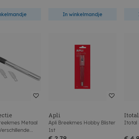
inkelmandje
In winkelmandje
ectie
Apli
Itota
reekmes Metaal
Apli Breekmes Hobby Blister
Itotal
Verschillende
1st
€ 2,79
€ 4,