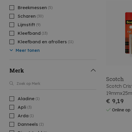
Breekmessen
(5)
Scharen
(30)
Lijmstift
(9)
Kleefband
(13)
Kleefband en afrollers
(11)
Meer tonen
Merk
Scotch
Scotch Cris
19mmx25m S
Aladine
(1)
€ 9,19
Apli
(3)
Online op
Arda
(1)
Danneels
(2)