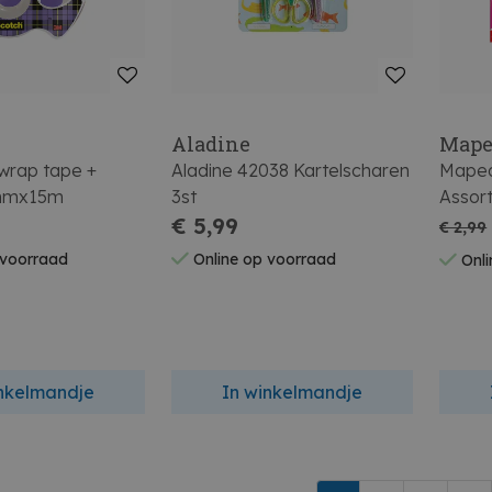
Aladine
Map
twrap tape +
Aladine 42038 Kartelscharen
Maped
9mmx15m
3st
Assor
€ 5,99
Blister
€ 2,99
 voorraad
Online op voorraad
Onli
inkelmandje
In winkelmandje