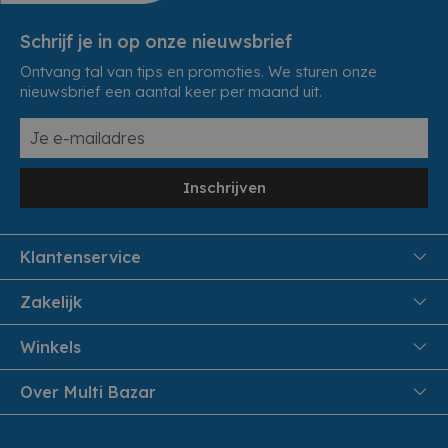
Schrijf je in op onze nieuwsbrief
Ontvang tal van tips en promoties. We sturen onze
nieuwsbrief een aantal keer per maand uit.
Inschrijven
Klantenservice
FAQ
Zakelijk
Veiligheid en Privacy
Samenwoonactie
Winkels
Veilig Betalen
B2B
Pittem
Over Multi Bazar
Leveren aan huis
Onthaalouders
Izegem
Retouren en Service
Cadeaubonnen