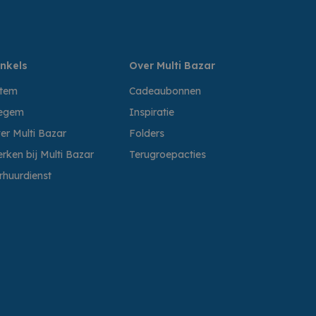
nkels
Over Multi Bazar
ttem
Cadeaubonnen
egem
Inspiratie
er Multi Bazar
Folders
rken bij Multi Bazar
Terugroepacties
rhuurdienst