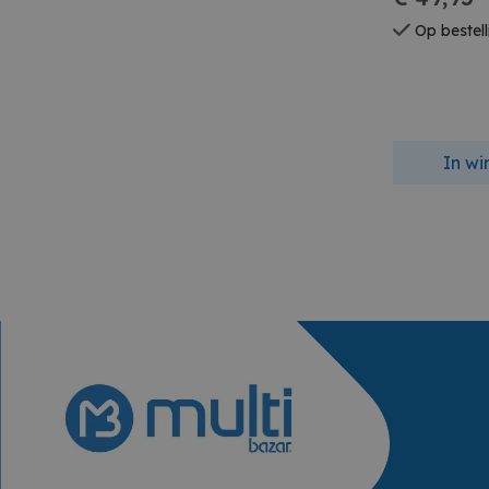
Op bestell
In w