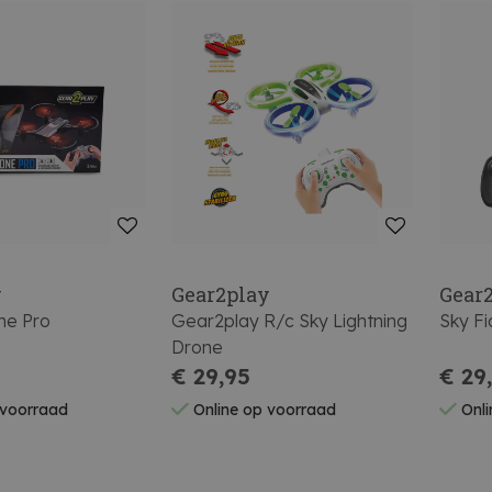
y
Gear2play
Gear
ne Pro
Gear2play R/c Sky Lightning
Sky F
Drone
€ 29,95
€ 29
 voorraad
Online op voorraad
Onli