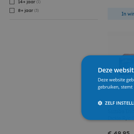
14+ jaar
(1)
8+ jaar
(3)
In w
Deze websit
Deze website geb
gebruiken, stemt
ZELF INSTEL
Simba Di
Dickie R/c
€ 49,95