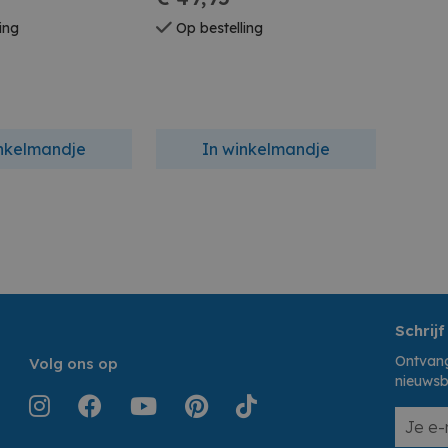
ing
Op bestelling
inkelmandje
In winkelmandje
Schrijf
Ontvang
Volg ons op
nieuwsb