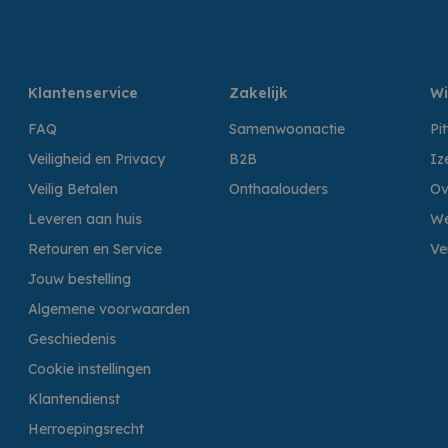
Klantenservice
Zakelijk
Wi
FAQ
Samenwoonactie
Pi
Veiligheid en Privacy
B2B
Iz
Veilig Betalen
Onthaalouders
Ov
Leveren aan huis
We
Retouren en Service
Ve
Jouw bestelling
Algemene voorwaarden
Geschiedenis
Cookie instellingen
Klantendienst
Herroepingsrecht