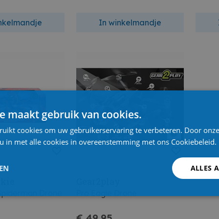
inkelmandje
In winkelmandje
e maakt gebruik van cookies.
ruikt cookies om uw gebruikerservaring te verbeteren. Door onze
 u in met alle cookies in overeenstemming met ons Cookiebeleid.
LEN
ALLES 
ckie
Gear2play
 Spiderman Drone
Pro Eagle Drone
€ 49,95