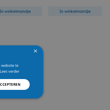
In winkelmandje
In winkelmandje
×
 website te
Lees verder
ACCEPTEREN