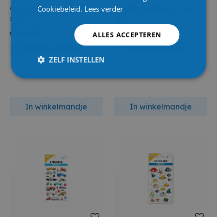
Cookiebeleid.
Lees verder
Creafun Dualmarkers 120
Creafun Dualmarkers 24
Stuks
Stuks
€ 24,95
€ 5,99
ALLES ACCEPTEREN
Online op voorraad
Online op voorraad
ZELF INSTELLEN
In winkelmandje
In winkelmandje