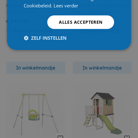
Cookiebeleid.
Lees verder
Little Dutch Speelhuis
Intex 44123 Schommel Metaal
122x150x140cm
Met 2 Schommelzitjes En
Duoschommel
€ 399,00
€ 129,00
ALLES ACCEPTEREN
€ 159,00
Online op voorraad
Online op voorraad
ZELF INSTELLEN
In winkelmandje
In winkelmandje