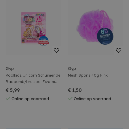
Gyp
Gyp
Koolkidz Unicorn Schuimende
Mesh Spons 40g Pink
Badbomb/bruisbal Eivorm
Roze
€ 5,99
€ 1,50
Online op voorraad
Online op voorraad