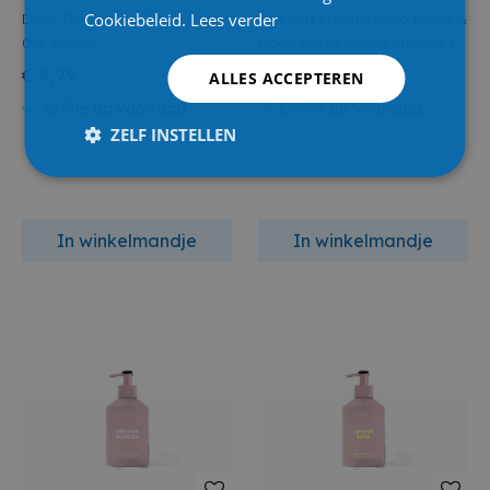
Cookiebeleid.
Lees verder
Dove Douchegel Fresh Care
The Gift Label Studio Hand &
0% 450ml
Body Wash 400ml Kitchen Is
For Dancin
€ 4,79
€ 13,99
ALLES ACCEPTEREN
Online op voorraad
Online op voorraad
ZELF INSTELLEN
In winkelmandje
In winkelmandje