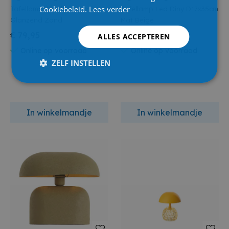
Cookiebeleid.
Lees verder
Tafellamp Todd 37x26x37cm
Tafellamp Led Diny D17x35cm
Glanzend Zand
Mat Beige
€ 79,95
€ 37,95
ALLES ACCEPTEREN
Online op voorraad
Online op voorraad
ZELF INSTELLEN
In winkelmandje
In winkelmandje