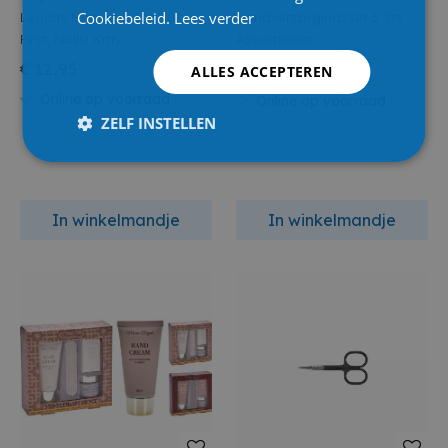
Cookiebeleid.
Lees verder
Legami Manicure Set But
Handverzorgingsset 3 Sts
First, Nails! Kitty
Assortiment
€ 12,95
€ 2,00
ALLES ACCEPTEREN
€ 3,50
Online op voorraad
Online op voorraad
ZELF INSTELLEN
In winkelmandje
In winkelmandje