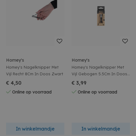
Homey's
Homey's
Homey's Nagelknipper Met
Homey's Nagelknipper Met
Vijl Recht 8Cm In Doos Zwart
Vijl Gebogen 5.5Cm In Doos
Zwart
€ 4,50
€ 3,99
Online op voorraad
Online op voorraad
In winkelmandje
In winkelmandje