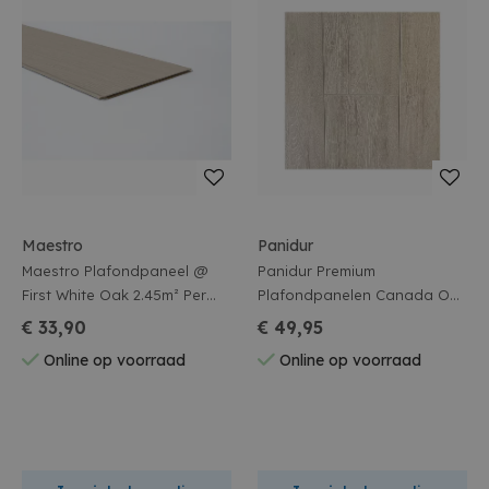
Maestro
Panidur
Maestro Plafondpaneel @
Panidur Premium
First White Oak 2.45m² Per
Plafondpanelen Canada Oak
Pak
2.6m² Per Pak
€ 33,90
€ 49,95
Online op voorraad
Online op voorraad