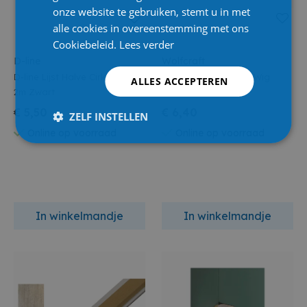
onze website te gebruiken, stemt u in met
alle cookies in overeenstemming met ons
Cookiebeleid.
Lees verder
D-line
Wolfcraft
D-line Lijst Halve Cirkel 16x8
Wolfcraft Universele Wig
ALLES ACCEPTEREN
2m Zwart
35x6x60mm
€ 5,50
€ 6,40
ZELF INSTELLEN
Online op voorraad
Online op voorraad
In winkelmandje
In winkelmandje