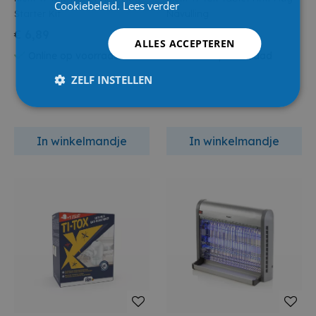
Cookiebeleid.
Lees verder
Starter Kit
Navulling
€ 6,89
€ 5,39
ALLES ACCEPTEREN
Online op voorraad
Online op voorraad
ZELF INSTELLEN
In winkelmandje
In winkelmandje