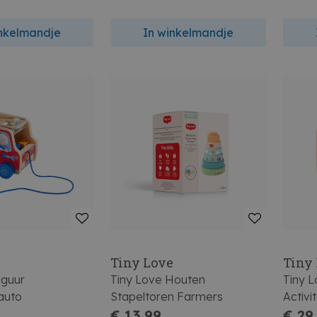
inkelmandje
In winkelmandje
Tiny Love
Tiny
iguur
Tiny Love Houten
Tiny 
auto
Stapeltoren Farmers
Activi
€ 13,99
€ 29