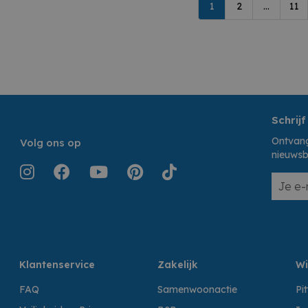
1
2
...
11
Schrijf
Ontvang
Volg ons op
nieuwsb
Klantenservice
Zakelijk
Wi
FAQ
Samenwoonactie
Pi