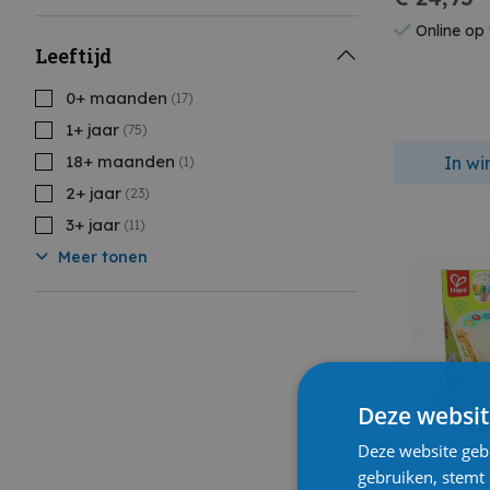
Online op
Leeftijd
0+ maanden
(17)
1+ jaar
(75)
18+ maanden
In w
(1)
2+ jaar
(23)
3+ jaar
(11)
Meer tonen
Deze websit
Deze website geb
gebruiken, stemt