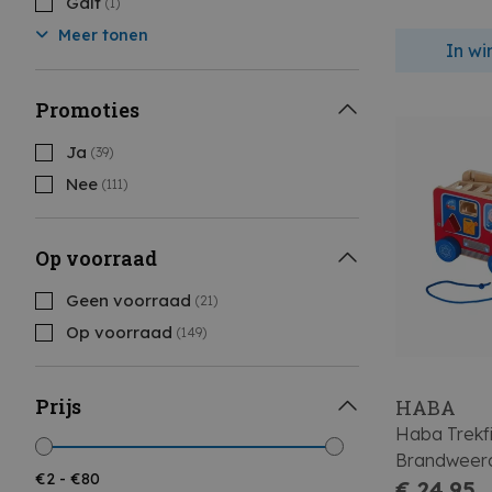
Galt
(1)
Meer tonen
In w
Promoties
Ja
(39)
Nee
(111)
Op voorraad
Geen voorraad
(21)
Op voorraad
(149)
Prijs
HABA
Haba Trekf
Brandweer
€ 24,95