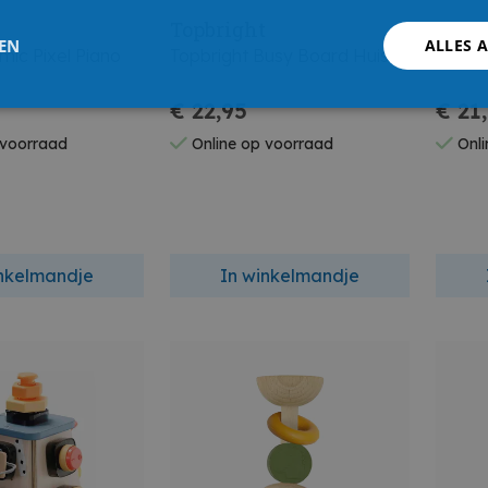
Topbright
Topb
LEN
ALLES 
ic Pixel Piano
Topbright Busy Board Huis
Topbr
€ 22,95
€ 21
 voorraad
Online op voorraad
Onli
inkelmandje
In winkelmandje