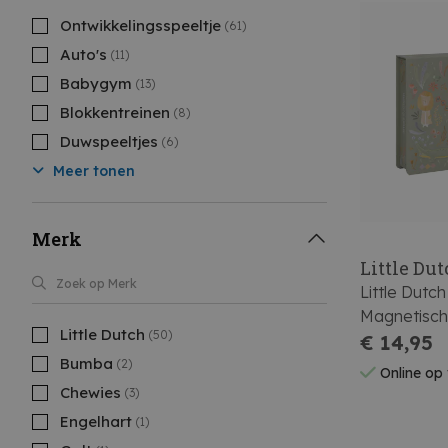
Ontwikkelingsspeeltje
(61)
Auto's
(11)
Babygym
(13)
Blokkentreinen
(8)
Duwspeeltjes
(6)
Meer tonen
Merk
Little Du
Little Dutch
Magnetisch
Little Dutch
(50)
€ 14,95
Bumba
(2)
Online op
Chewies
(3)
Engelhart
(1)