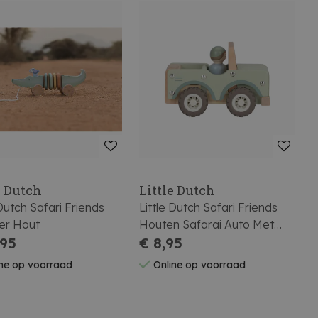
e Dutch
Little Dutch
 Dutch Safari Friends
Little Dutch Safari Friends
ier Hout
Houten Safarai Auto Met
,95
Pegdoll
€ 8,95
ne op voorraad
Online op voorraad