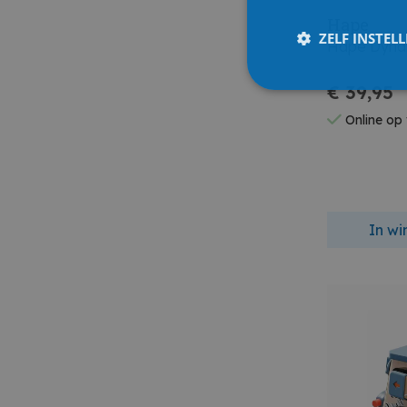
Hape
ZELF INSTEL
Hape Dynam
€ 39,95
Online op
In w