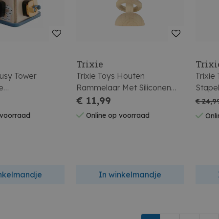
t
Trixie
Trixi
Busy Tower
Trixie Toys Houten
Trixie
e
Rammelaar Met Siliconen
Stape
nkubus
Ringen Mr Dino
€ 11,99
€ 24,9
 voorraad
Online op voorraad
Onli
inkelmandje
In winkelmandje