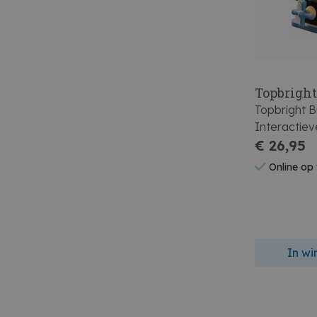
Topbrigh
Topbright 
Interactiev
Activiteite
€ 26,95
Online op
In w