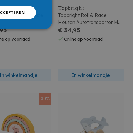
right
Topbright
ACCEPTEREN
ight Busy Bee Maze
Topbright Roll & Race
Houten Autotransporter Met
,95
8 Autos
€ 34,95
ne op voorraad
Online op voorraad
In winkelmandje
In winkelmandje
30%