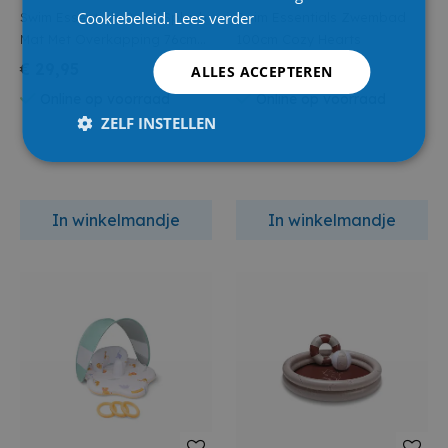
Cookiebeleid.
Lees verder
Swim Essentials Baby Splash
Swim Essentials Zwembad
Mat Met Overkapping 76cm
100cm Cozy Hearts
Mermaid Bubbles
€ 29,95
€ 19,95
ALLES ACCEPTEREN
Online op voorraad
Online op voorraad
ZELF INSTELLEN
In winkelmandje
In winkelmandje