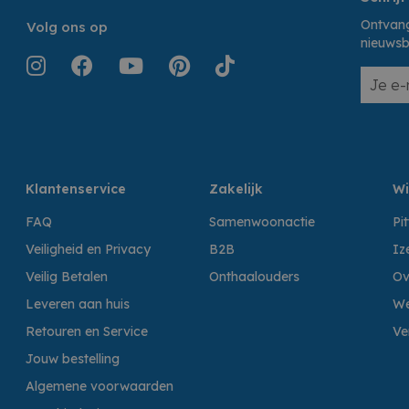
Ontvang
Volg ons op
nieuwsb
Klantenservice
Zakelijk
Wi
FAQ
Samenwoonactie
Pi
Veiligheid en Privacy
B2B
Iz
Veilig Betalen
Onthaalouders
Ov
Leveren aan huis
We
Retouren en Service
Ve
Jouw bestelling
Algemene voorwaarden