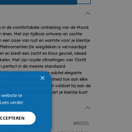
n in de comfortabele omhelzing van de Mood
linen. Met zijn tijdloze ontwerp en zachte
 een oase van rust en warmte voor je kleintje
nuffelmomenten.De wiegdeken is vervaardigd
n en biedt een zacht en knus gevoel, ideaal
kkelen. Met zijn royale afmetingen van 70x95
n perfect in de meeste standaard
nde bloemenpatroon en de subtiel elegante
×
 vleugje natuurlijke schoonheid toe aan elke
j gemakkelijk te wassen en voldoet hij aan de
zodat je met een gerust hart je kleintje kunt
 website te
de nachtrust.
Lees verder
ACCEPTEREN
885255