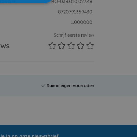
rancier
BO-038.010.027.48
8720791359430
1.000000
Schrijf eerste review
ews
Ruime eigen voorraden
 je in op onze nieuwsbrief