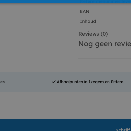
Referentienummer leve
EAN
Inhoud
Reviews
(0)
Nog geen revi
es.
Afhaalpunten in Izegem en Pittem.
Schrijf