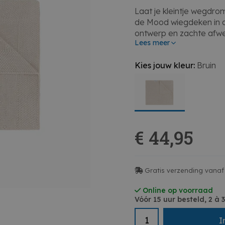
Laat je kleintje wegdr
de Mood wiegdeken in de 
ontwerp en zachte afwe
Lees meer
rust en warmte voor je k
knuffelmomenten.De wie
Kies jouw kleur:
Bruin
hoogwaardige materiale
ideaal om je baby lekker 
afmetingen van 70x95 c
de meeste standaard wie
bloemenpatroon en de s
een vleugje natuurlijke
€ 44,95
Bovendien is hij gemakke
hoogste veiligheidsnorm
kleintje kunt laten gen
Gratis verzending vanaf 
Online op voorraad
Vóór 15 uur besteld, 2 à
I