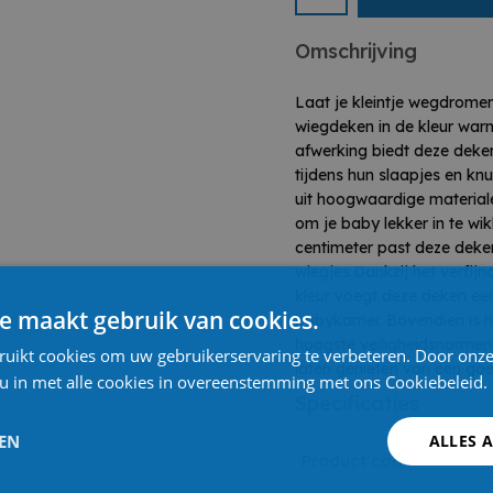
Omschrijving
Laat je kleintje wegdrome
wiegdeken in de kleur warm 
afwerking biedt deze deken
tijdens hun slaapjes en k
uit hoogwaardige materiale
om je baby lekker in te wi
centimeter past deze deke
wiegjes.Dankzij het verfij
kleur voegt deze deken een
e maakt gebruik van cookies.
babykamer. Bovendien is hi
hoogste veiligheidsnormen, 
ruikt cookies om uw gebruikerservaring te verbeteren. Door onze
laten genieten van een goe
 u in met alle cookies in overeenstemming met ons Cookiebeleid.
Specificaties
LEN
ALLES 
Product code