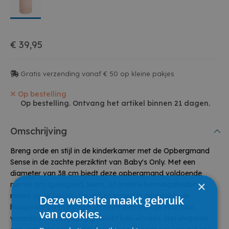
€ 39,95
Gratis verzending vanaf € 50 op kleine pakjes
Op bestelling
Op bestelling. Ontvang het artikel binnen 21 dagen.
Omschrijving
Breng orde en stijl in de kinderkamer met de Opbergmand
Sense in de zachte perziktint van Baby's Only. Met een
diameter van 38 cm biedt deze opbergmand voldoende
×
ruimte om speelgoed, luiers, of andere benodigdheden
netjes op te bergen.De opbergmand is gemaakt van
Deze website maakt gebruik
hoogwaardig materiaal en heeft een stevige structuur,
van cookies.
waardoor hij langdurig gebruikt kan worden. Het elegante