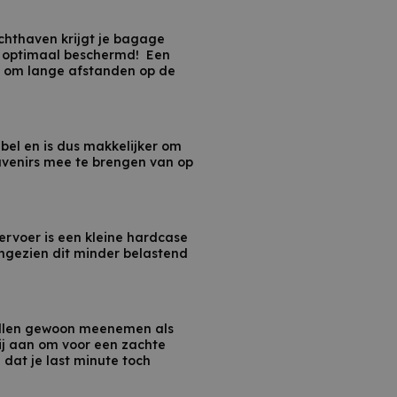
uchthaven krijgt je bagage
ge optimaal beschermd! Een
ig om lange afstanden op de
ibel en is dus makkelijker om
souvenirs mee te brengen van op
ervoer is een kleine hardcase
aangezien dit minder belastend
 spullen gewoon meenemen als
ij aan om voor een zachte
 dat je last minute toch