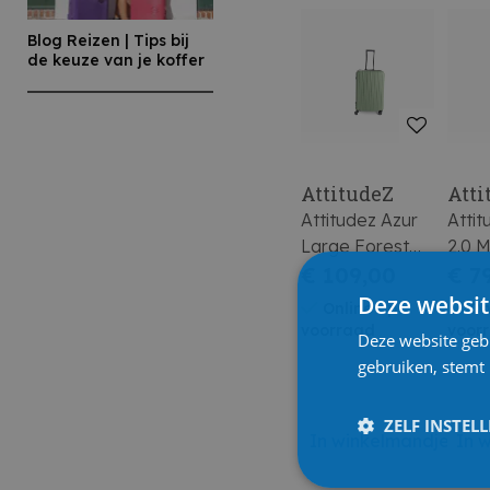
Blog Reizen | Tips bij
de keuze van je koffer
AttitudeZ
Atti
Attitudez Azur
Attit
Large Forest
2.0 
Green
€ 109,00
Ros
€ 7
76X49X31Cm
67X
Deze websit
Online op
On
voorraad
voor
Deze website geb
gebruiken, stemt
ZELF INSTEL
In winkelmandje
In 