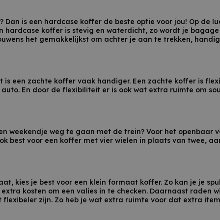
is? Dan is een hardcase koffer de beste optie voor jou! Op de l
n hardcase koffer is stevig en waterdicht, zo wordt je baga
trouwens het gemakkelijkst om achter je aan te trekken, hand
t is een zachte koffer vaak handiger. Een zachte koffer is flex
e auto. En door de flexibiliteit er is ook wat extra ruimte om 
een weekendje weg te gaan met de trein? Voor het openbaar v
ook best voor een koffer met vier wielen in plaats van twee, 
gaat, kies je best voor een klein formaat koffer. Zo kan je je
extra kosten om een valies in te checken. Daarnaast raden w
flexibeler zijn. Zo heb je wat extra ruimte voor dat extra item