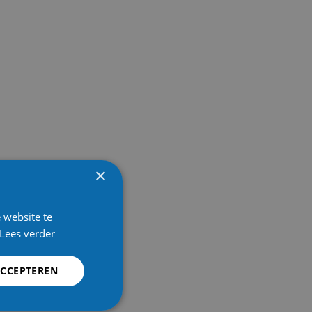
×
 website te
Lees verder
ACCEPTEREN