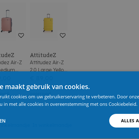
tudeZ
AttitudeZ
udez Air-Z
Attitudez Air-Z
Medium
2.0 Large Yellow
e
9,00
76X49X31Cm
€ 89,00
44X27Cm
e maakt gebruik van cookies.
line op
Online op
raad
voorraad
ruikt cookies om uw gebruikerservaring te verbeteren. Door onze
 u in met alle cookies in overeenstemming met ons Cookiebeleid.
LEN
ALLES 
winkelmandje
In winkelmandje