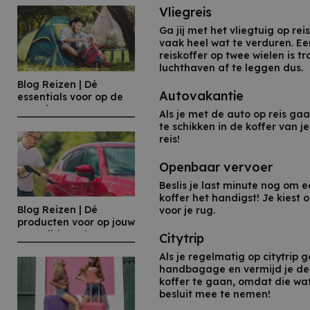
Vliegreis
Ga jij met het vliegtuig op re
vaak heel wat te verduren. Ee
reiskoffer op twee wielen is 
luchthaven af te leggen dus.
Blog Reizen | Dé
Autovakantie
essentials voor op de
camping
Als je met de auto op reis gaa
te schikken in de koffer van j
reis!
Openbaar vervoer
Beslis je last minute nog om 
koffer het handigst! Je kiest 
Blog Reizen | Dé
voor je rug.
producten voor op jouw
auto tijdens de zomer
Citytrip
Als je regelmatig op citytrip 
handbagage en vermijd je de 
koffer te gaan, omdat die wat 
besluit mee te nemen!