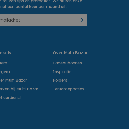
 tal van tips en promoties. We sturen onze
rief een aantal keer per maand uit.
nkels
Over Multi Bazar
ttem
Cadeaubonnen
egem
Inspiratie
er Multi Bazar
Folders
rken bij Multi Bazar
Terugroepacties
rhuurdienst