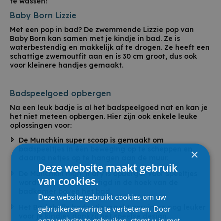
te wassen!
Baby Born Lizzie
Met een pop in bad? De zwemmende Lizzie pop van
Baby Born kan samen met je kindje in bad. Ze is
waterbestendig en makkelijk af te drogen. Ze heeft een
schattige zwemoutfit aan en is 30 cm groot, dus ook
voor kleinere handjes gemaakt.
Badspeelgoed opbergen
Na een leuk badje is al het badspeelgoed nat en kan je
het niet meteen opbergen. Hier zijn ook enkele leuke
oplossingen voor:
De Munchkin super scoop is gemaakt om
badspeeltjes in één beweging op te scheppen en
×
daarna netjes op te hangen aan de muur.
Deze website maakt gebruik
De Munchkin high ’n dry is opberger voor speeltjes
van cookies.
wordt dan weer bevestigd in de hoek van de
badkamer boven het bad.
Deze website gebruikt cookies om uw
Het Badabulle badnetje maakt opruimen nog leuker
gebruikerservaring te verbeteren. Door
voor je kindjes dankzij het speelse design.
onze website te gebruiken, stemt u in met