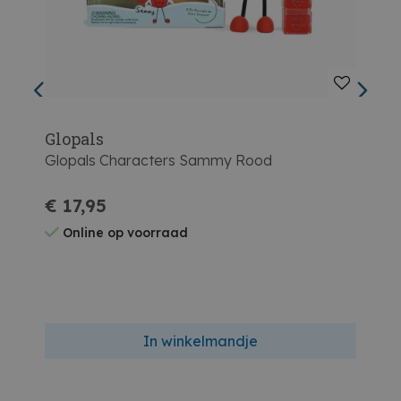
Glopals
Glop
Glopals Characters Sammy Rood
Glop
€ 17,95
€ 1
Online op voorraad
On
In winkelmandje