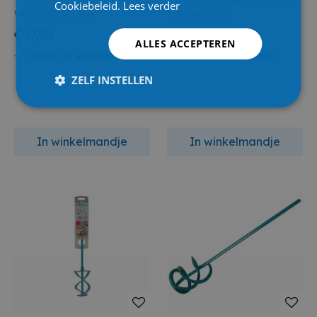
Cookiebeleid.
Lees verder
Wk90 90X400Mm
Fm80X400Mm
€ 17,50
€ 12,95
ALLES ACCEPTEREN
Online op voorraad
Online op voorraad
ZELF INSTELLEN
In winkelmandje
In winkelmandje