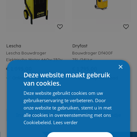
Lescha
Dryfast
Lescha Bouwdroger
Bouwdroger Df400F
Elektrische Motor 660w 230v
75L/24Uur
×
€ 1.095,00
€ 1.795,00
Deze website maakt gebruik
Online op voorraad
Online op voorraad
van cookies.
Deze website gebruikt cookies om uw
gebruikerservaring te verbeteren. Door
onze website te gebruiken, stemt u in met
alle cookies in overeenstemming met ons
In winkelmandje
In winkelmandje
Cookiebeleid.
Lees verder