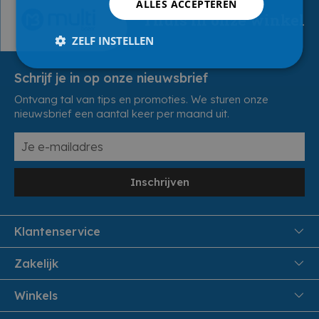
ALLES ACCEPTEREN
Thuis in onze winkel
ZELF INSTELLEN
Schrijf je in op onze nieuwsbrief
Ontvang tal van tips en promoties. We sturen onze
nieuwsbrief een aantal keer per maand uit.
Inschrijven
Klantenservice
FAQ
Zakelijk
Veiligheid en Privacy
Samenwoonactie
Winkels
Veilig Betalen
B2B