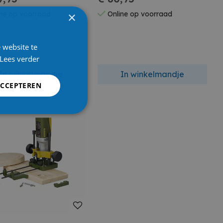
×
ne op voorraad
Online op voorraad
 website te
Lees verder
In winkelmandje
In winkelmandje
ACCEPTEREN