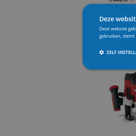
€ 444,95
Online op
Deze websit
Deze website geb
gebruiken, stemt
In w
ZELF INSTEL