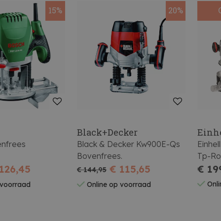
15%
20%
aa
Black+Decker
Einh
nfrees
Black & Decker Kw900E-Qs
Einhe
Bovenfrees.
Tp-Ro Accu 
126,45
€ 115,65
Chan
€ 19
€ 144,95
Onli
 voorraad
Online op voorraad