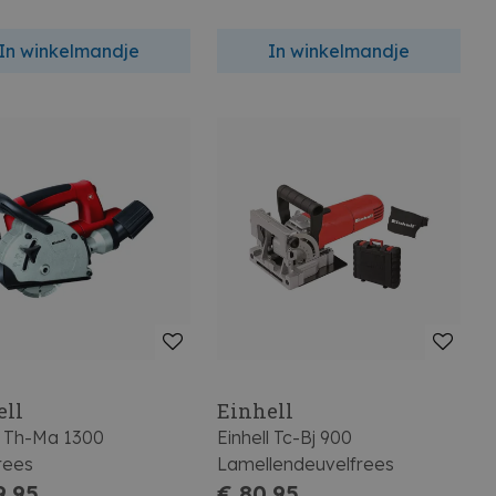
In winkelmandje
In winkelmandje
ell
Einhell
l Th-Ma 1300
Einhell Tc-Bj 900
rees
Lamellendeuvelfrees
9,95
€ 80,95