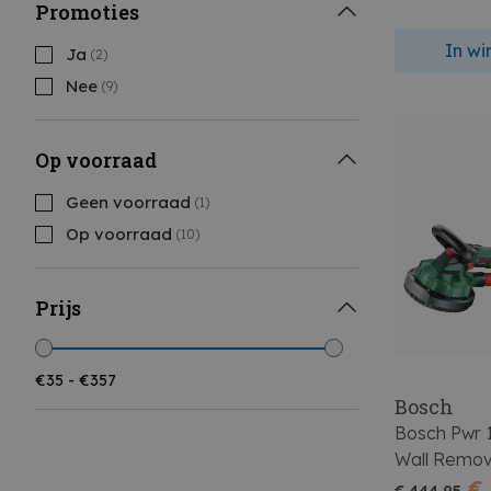
Promoties
In w
Ja
(2)
Nee
(9)
Op voorraad
Geen voorraad
(1)
Op voorraad
(10)
Prijs
Bosch
Bosch Pwr 
Wall Remo
€