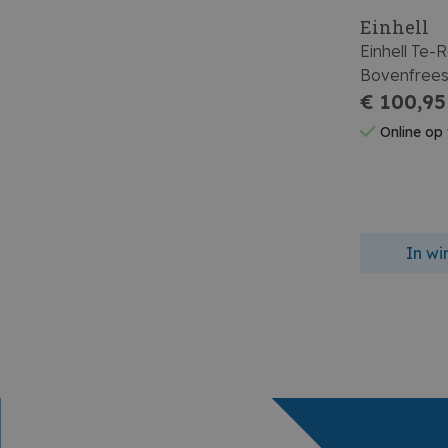
Einhell
Einhell Te-
Bovenfree
€ 100,95
Online op
In w