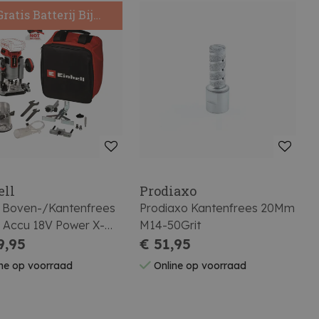
Gratis Batterij Bij
nkoop Van 2 Stuks
ell
Prodiaxo
ll Boven-/Kantenfrees
Prodiaxo Kantenfrees 20Mm
18V Power X-
M14-50Grit
ge
9,95
€ 51,95
ne op voorraad
Online op voorraad