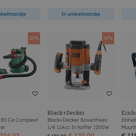
inkelmandje
In winkelmandje
20%
10%
Black+Decker
Einh
180 Ce Compleet
Black+Decker Bovenfrees
Einhel
ver
1/4 11Acc In Koffer 1200W
Muurf
 356,03
€ 120,00
€ 11