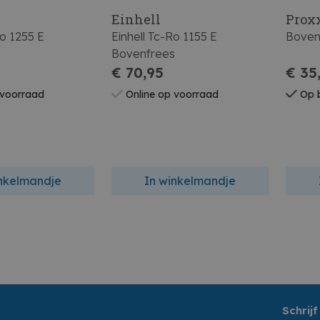
Einhell
Prox
Ro 1255 E
Einhell Tc-Ro 1155 E
Boven
s
Bovenfrees
€ 70,95
€ 35
 voorraad
Online op voorraad
Op b
inkelmandje
In winkelmandje
Schrijf