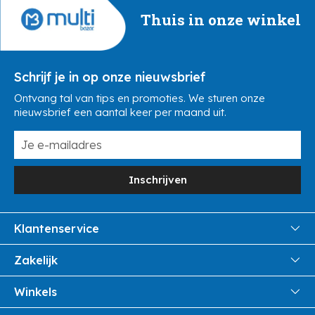
Thuis in onze winkel
Schrijf je in op onze nieuwsbrief
Ontvang tal van tips en promoties. We sturen onze
nieuwsbrief een aantal keer per maand uit.
Inschrijven
Klantenservice
FAQ
Zakelijk
Veiligheid en Privacy
Samenwoonactie
Winkels
Veilig Betalen
B2B