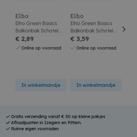
Elho
Elho
Elh
Elho Green Basics
Elho Green Basics
Elho
Balkonbak Schotel
Balkonbak Schotel
Balk
40cm Blad Groen
€ 2,89
50cm Blad Groen
€ 3,59
60cm
€ 3
Online op voorraad
Online op voorraad
On
In winkelmandje
In winkelmandje
In
Gratis verzending vanaf € 50 op kleine pakjes
Afhaalpunten in Izegem en Pittem.
Ruime eigen voorraden