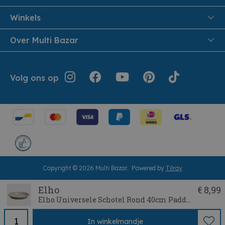
Veiligheid en Privacy
Samenwoonactie
Winkels
Veilig Betalen
B2B
Pittem
Over Multi Bazar
Leveren aan huis
Onthaalouders
Izegem
Retouren en Service
Cadeaubonnen
Over Multi Bazar
Jouw bestelling
Inspiratie
Volg ons op
Werken bij Multi Bazar
Algemene voorwaarden
Folders
Verhuurdienst
Geschiedenis
Terugroepacties
Cookie instellingen
Klantendienst
Herroepingsrecht
Copyright © 2026 Multi Bazar.
Powered by
Tilroy
Elho
€ 8,99
Elho Universele Schotel Rond 40cm Paddenstoel Beige
In
winkelmandje