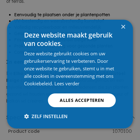
of terras.
Eenvoudig te plaatsen onder je plantenpotten
UV-bestendig en weersbestendig kunststof
×
Volledig recycleerbaar en milieuvriendelijk
Deze website maakt gebruik
Geschikt voor binnen en buiten
Frisse, neutrale paddenstoel beige kleur
van cookies.
Praktische wateropvang voor gezonde planten
Compatibel met verschillende potmaten
Deze website gebruikt cookies om uw
gebruikerservaring te verbeteren. Door
In een notendop
onze website te gebruiken, stemt u in met
De
Elho Universele Schotel Rond 40cm Paddenstoel
alle cookies in overeenstemming met ons
Beige
combineert duurzaamheid, gebruiksgemak en een
Cookiebeleid.
Lees verder
stijlvolle neutrale look. Perfect voor iedereen die zijn planten
gezond wil houden en tegelijkertijd een verzorgd interieur of
ALLES ACCEPTEREN
balkon wil creëren.
ZELF INSTELLEN
Specificaties
Product code
1070100