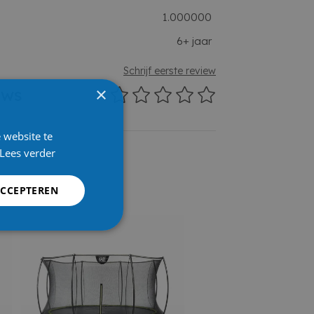
1.000000
6+ jaar
Schrijf eerste review
×
ews
 website te
Lees verder
ACCEPTEREN