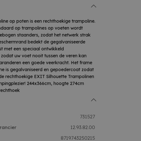
ine op poten is een rechthoekige trampoline.
andaard op trampolines op voeten wordt
gebogen staanders, zodat het netwerk strak
eschermrand bedekt de gegalvaniseerde
ust met een speciaal ontwikkeld
zodat uw voet nooit tussen de veren kan
aranderen een goede veerkracht. Het frame
ine is gegalvaniseerd en gepoedercoat zodat
 de rechthoekige EXIT Silhouette Trampolinen
jumpingplezier! 244x366cm, hoogte 274cm
rechthoek
731527
rancier
12.93.82.00
8719743250215