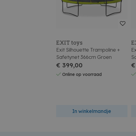
EXIT toys
E
Exit Silhouette Trampoline +
Ex
Safetynet 366cm Groen
S
€ 399,00
G
€
Online op voorraad
In winkelmandje