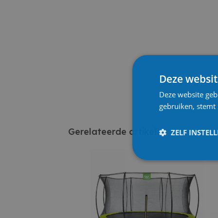
Deze websit
Deze website geb
gebruiken, stemt
Gerelateerde artikelen
ZELF INSTEL