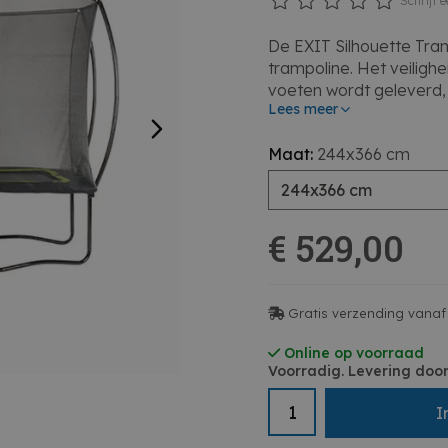
Schrijf e
De EXIT Silhouette Tra
trampoline. Het veiligh
voeten wordt geleverd,
Lees meer
zodat het netwerk str
bedekt de gegalvaniseer
Maat:
244x366 cm
een speciaal ontwikke
voet nooit tussen de v
244x366 cm
garanderen een goede v
Trampoline is gegalvan
€ 529,00
geen kans heeft. Op de
Trampolinen beleeft u e
244x366cm, hoogte 27
Outdoorgids_trampoli
Gratis verzending vanaf
Online op voorraad
Voorradig. Levering door
I