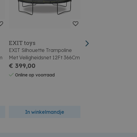
EXIT toys
EXIT toys
EXIT Silhouette Trampoline
Exit Silhouette Trampol
m
Met Veiligheidsnet 12Ft 366Cm
Safetynet 366cm Gro
€ 399,00
€ 399,00
Online op voorraad
Online op voorraad
In winkelmandje
In winkelmandj