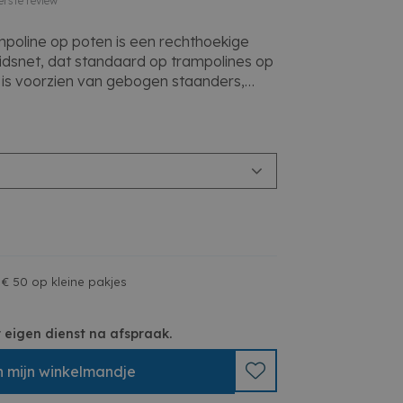
erste review
mpoline op poten is een rechthoekige
eidsnet, dat standaard op trampolines op
 is voorzien van gebogen staanders,
ak staat. De hoogwaardige beschermrand
de veren volledig en is uitgerust met
ld voetbeschermingssysteem zodat uw
eren kan komen. De stevige veren
eerkracht. Het frame van de Silhouette
iseerd en gepoedercoat zodat roest
 rechthoekige EXIT Silhouette
indeloos veel jumpingplezier!
4cm
ne_rechthoek
 € 50 op kleine pakjes
 eigen dienst na afspraak.
n
mijn
winkelmandje