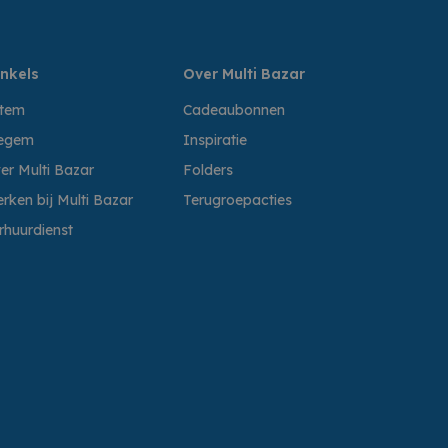
nkels
Over Multi Bazar
ttem
Cadeaubonnen
egem
Inspiratie
er Multi Bazar
Folders
rken bij Multi Bazar
Terugroepacties
rhuurdienst