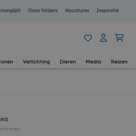
rlanglijst
Onze folders
Vacatures
Inspiratie
onen
Verlichting
Dieren
Media
Reizen
sen
erste review