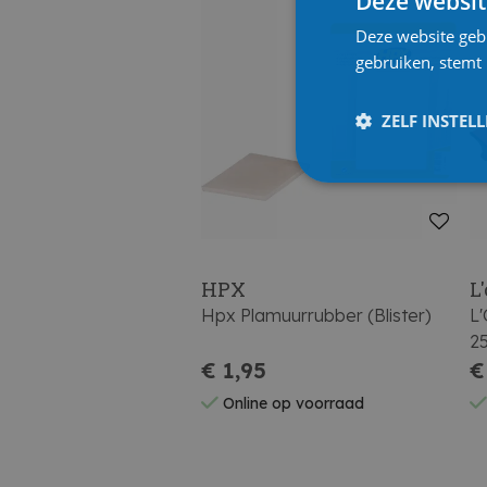
Deze websit
Deze website geb
gebruiken, stemt
ZELF INSTEL
HPX
L'
Hpx Plamuurrubber (Blister)
L'
2
€ 1,95
€
Online op voorraad