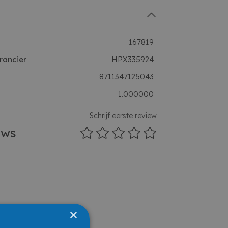
167819
rancier
HPX335924
8711347125043
1.000000
Schrijf eerste review
ews
×