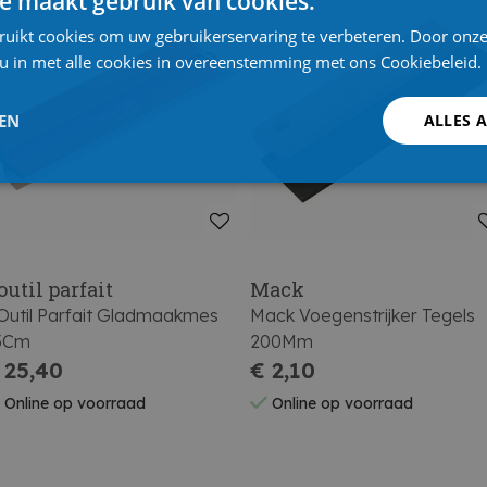
e maakt gebruik van cookies.
ruikt cookies om uw gebruikerservaring te verbeteren. Door onze
 u in met alle cookies in overeenstemming met ons Cookiebeleid.
LEN
ALLES 
outil parfait
Mack
Outil Parfait Gladmaakmes
Mack Voegenstrijker Tegels
5Cm
200Mm
 25,40
€ 2,10
Online op voorraad
Online op voorraad