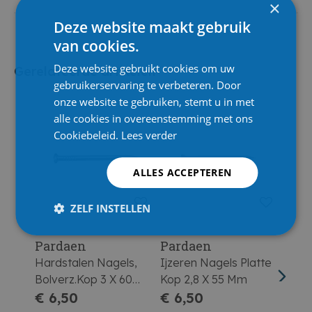
×
Deze website maakt gebruik
van cookies.
Deze website gebruikt cookies om uw
Gerelateerde artikelen
gebruikerservaring te verbeteren. Door
onze website te gebruiken, stemt u in met
alle cookies in overeenstemming met ons
Cookiebeleid.
Lees verder
ALLES ACCEPTEREN
ZELF INSTELLEN
Pardaen
Pardaen
Par
Hardstalen Nagels,
Ijzeren Nagels Platte
Ijze
Bolverz.Kop 3 X 60
Kop 2,8 X 55 Mm
Kop 
Mm
€ 6,50
€ 6,50
€ 6