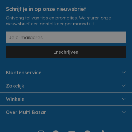
Schrijf je in op onze nieuwsbrief
Ontvang tal van tips en promoties. We sturen onze
nieuwsbrief een aantal keer per maand uit.
Inschrijven
Klantenservice
FAQ
Zakelijk
Veiligheid en Privacy
Samenwoonactie
Winkels
Veilig Betalen
B2B
Pittem
Over Multi Bazar
Leveren aan huis
Onthaalouders
Izegem
Retouren en Service
Cadeaubonnen
Over Multi Bazar