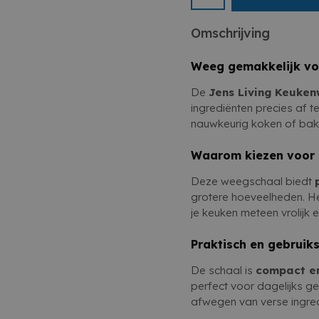
precies meten, prakti
voor salades, bakken en
Omschrijving
Weeg gemakkelijk vo
De
Jens Living Keuke
ingrediënten precies af 
nauwkeurig koken of bak
Waarom kiezen voor
Deze weegschaal biedt
grotere hoeveelheden. H
je keuken meteen vrolijk e
Praktisch en gebruiks
De schaal is
compact en
perfect voor dagelijks ge
afwegen van verse ingred