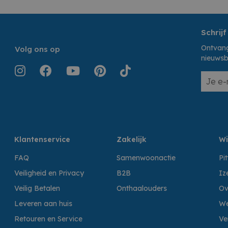
Schrijf
Ontvang
Volg ons op
nieuwsb
Klantenservice
Zakelijk
Wi
FAQ
Samenwoonactie
Pi
Veiligheid en Privacy
B2B
Iz
Veilig Betalen
Onthaalouders
Ov
Leveren aan huis
We
Retouren en Service
Ve