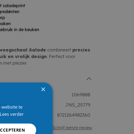
 saladeprint
grediënten
erp
maken
gebruik in de keuken
nweegschaal Salade
combineert
precies
ik en vrolijk design
. Perfect voor
 met plezier.
×
1069888
rancier
JNS_25779
 website te
Lees verder
8721264982360
Schrijf eerste review
ACCEPTEREN