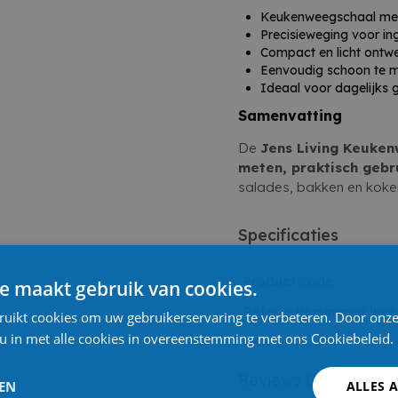
Keukenweegschaal met
Precisieweging voor in
Compact en licht ontw
Eenvoudig schoon te 
Ideaal voor dagelijks 
Samenvatting
De
Jens Living Keuke
meten, praktisch gebru
salades, bakken en koken
Specificaties
Product code
e maakt gebruik van cookies.
Referentienummer leve
ruikt cookies om uw gebruikerservaring te verbeteren. Door onze
 u in met alle cookies in overeenstemming met ons Cookiebeleid.
EAN
Reviews
(0)
LEN
ALLES 