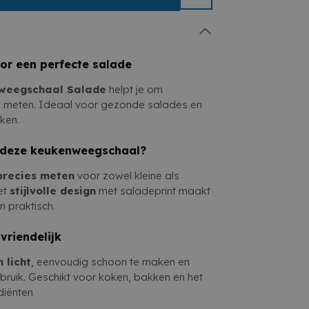
sch gebruik en vrolijk design
. Perfect
 koken met plezier.
or een perfecte salade
nweegschaal Salade
helpt je om
te meten. Ideaal voor gezonde salades en
ken.
 deze keukenweegschaal?
precies meten
voor zowel kleine als
et
stijlvolle design
met saladeprint maakt
n praktisch.
vriendelijk
 licht
, eenvoudig schoon te maken en
bruik. Geschikt voor koken, bakken en het
iënten.