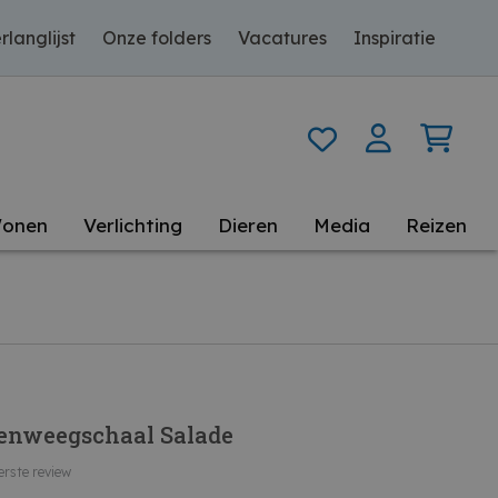
rlanglijst
Onze folders
Vacatures
Inspiratie
onen
Verlichting
Dieren
Media
Reizen
enweegschaal Salade
erste review