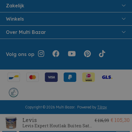
FAQ
Zakelijk
Veiligheid en Privacy
Samenwoonactie
Winkels
Veilig Betalen
B2B
Pittem
Over Multi Bazar
Leveren aan huis
Onthaalouders
Izegem
Retouren en Service
Cadeaubonnen
Over Multi Bazar
Jouw bestelling
Inspiratie
Volg ons op
Werken bij Multi Bazar
Algemene voorwaarden
Folders
Verhuurdienst
Geschiedenis
Terugroepacties
Cookie instellingen
Klantendienst
Herroepingsrecht
Copyright © 2026 Multi Bazar.
Powered by
Tilroy
Levis
€ 105,30
€ 116,99
Levis Expert Houtlak Buiten Satin 2,5L Eierschaal