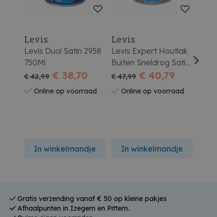
Levis
Levis
Lev
Levis Duol Satin 2958
Levis Expert Houtlak
Levis Expert Hout
750Ml
Buiten Sneldrog Satin
Buit
€ 38,70
0,75l Wit
€ 40,79
2,5l 
€ 42,99
€ 47,99
€ 129
Online op voorraad
Online op voorraad
On
In winkelmandje
In winkelmandje
In
Gratis verzending vanaf € 50 op kleine pakjes
Afhaalpunten in Izegem en Pittem.