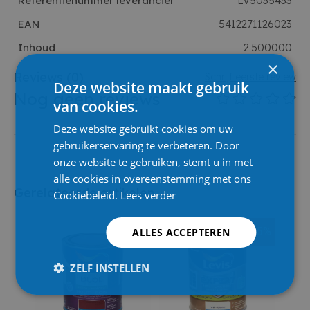
Referentienummer leverancier
LV5035433
EAN
5412271126023
Inhoud
2.500000
×
Reviews
(0)
Schrijf eerste review
Deze website maakt gebruik
Nog geen reviews
van cookies.
Deze website gebruikt cookies om uw
gebruikerservaring te verbeteren. Door
onze website te gebruiken, stemt u in met
alle cookies in overeenstemming met ons
Gerelateerde artikelen
Cookiebeleid.
Lees verder
10%
15%
ALLES ACCEPTEREN
ZELF INSTELLEN