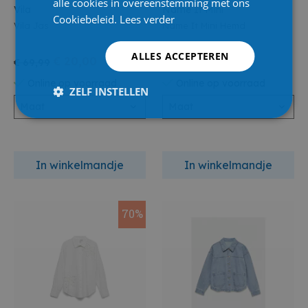
alle cookies in overeenstemming met ons
Vila
Name It Mini
Cookiebeleid.
Lees verder
Vila Jas
Name It Mini Hemd
ALLES ACCEPTEREN
€ 20,00
€ 7,50
€ 69,99
€ 26,99
Online op voorraad
Online op voorraad
ZELF INSTELLEN
Maat
Maat
In winkelmandje
In winkelmandje
70%