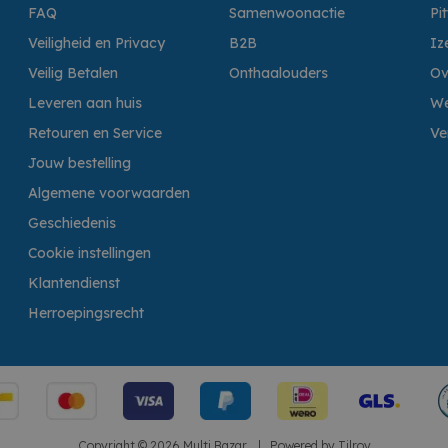
FAQ
Samenwoonactie
Pi
Veiligheid en Privacy
B2B
Iz
Veilig Betalen
Onthaalouders
Ov
Leveren aan huis
We
Retouren en Service
Ve
Jouw bestelling
Algemene voorwaarden
Geschiedenis
Cookie instellingen
Klantendienst
Herroepingsrecht
Copyright © 2026 Multi Bazar.
|
Powered by
Tilroy