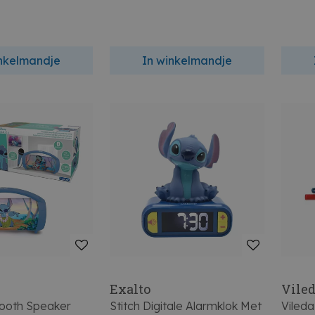
inkelmandje
In winkelmandje
Exalto
Vile
tooth Speaker
Stitch Digitale Alarmklok Met
Vileda