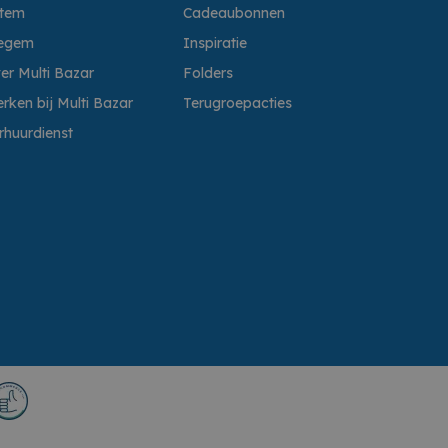
ttem
Cadeaubonnen
egem
Inspiratie
er Multi Bazar
Folders
rken bij Multi Bazar
Terugroepacties
rhuurdienst