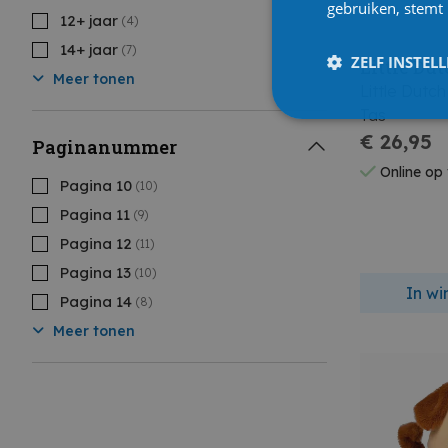
gebruiken, stemt
12+ jaar
(4)
14+ jaar
(7)
ZELF INSTEL
Little Du
Meer tonen
Little Dut
Tas
€ 26,95
Paginanummer
Online op
Pagina 10
(10)
Pagina 11
(9)
Pagina 12
(11)
Pagina 13
(10)
In w
Pagina 14
(8)
Meer tonen