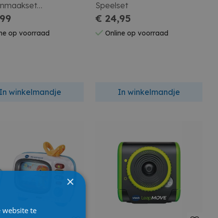
nmaakset
Speelset
onmaakmop + Emmer
,99
€ 24,95
ne op voorraad
Online op voorraad
In winkelmandje
In winkelmandje
×
 website te