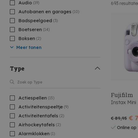
Audio
(19)
693
resultate
Autobanen en garages
(10)
Badspeelgoed
(3)
Boetseren
(14)
Boksen
(2)
Meer tonen
Type
Fujifilm
Actiespellen
(15)
Instax Mini 
Activiteitenspeeltje
(9)
Activiteitentafels
(2)
€ 
€ 89,95
Airhockeytafels
(2)
Online op
Alarmklokken
(1)