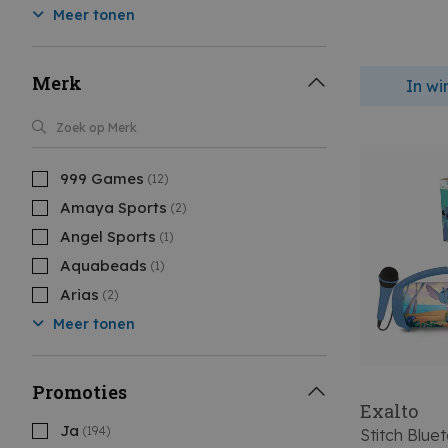
Meer tonen
Merk
In w
999 Games
(12)
Amaya Sports
(2)
Angel Sports
(1)
Aquabeads
(1)
Arias
(2)
Meer tonen
Promoties
Exalto
Ja
(194)
Stitch Blue