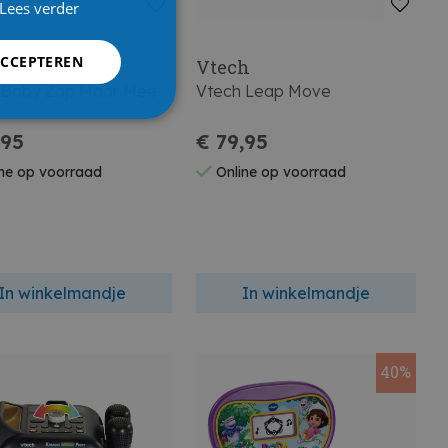
Lees verder
ACCEPTEREN
h
Vtech
 Baby Zap Maar Mee
Vtech Leap Move
,95
€ 79,95
ne op voorraad
Online op voorraad
In winkelmandje
In winkelmandje
40%