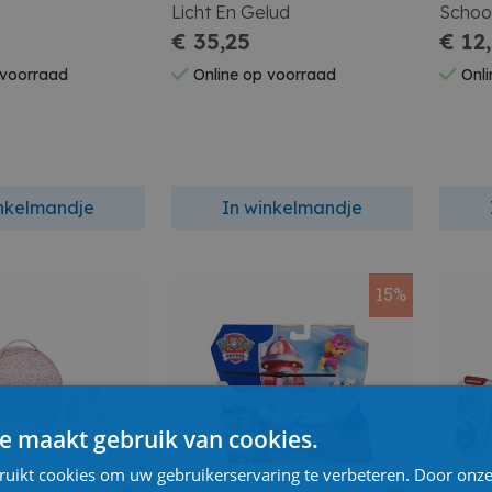
Licht En Gelud
Schoo
€ 35,25
Scho
€ 12
 voorraad
Online op voorraad
Onli
inkelmandje
In winkelmandje
15%
e maakt gebruik van cookies.
ruikt cookies om uw gebruikerservaring te verbeteren. Door onze