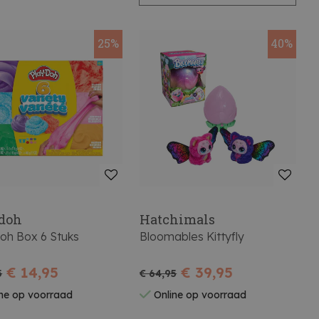
25%
40%
 doh
Hatchimals
oh Box 6 Stuks
Bloomables Kittyfly
€ 14,95
€ 39,95
5
€ 64,95
ne op voorraad
Online op voorraad