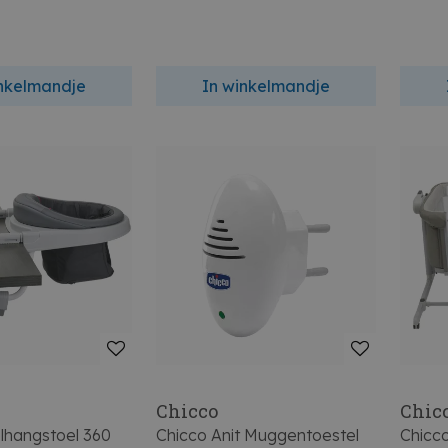
inkelmandje
In winkelmandje
Chicco
Chic
lhangstoel 360
Chicco Anit Muggentoestel
Chicc