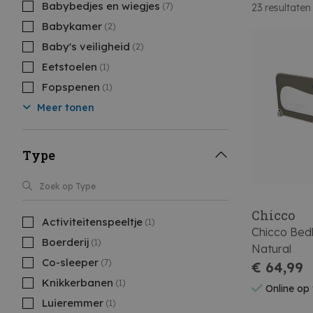
Babybedjes en wiegjes
(7)
23
resultaten
Babykamer
(2)
Baby's veiligheid
(2)
Eetstoelen
(1)
Fopspenen
(1)
Meer tonen
Type
Chicco
Activiteitenspeeltje
(1)
Chicco Bed
Boerderij
(1)
Natural
Co-sleeper
(7)
€ 64,99
Knikkerbanen
(1)
Online op
Luieremmer
(1)