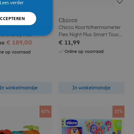
Lees verder
ACCEPTEREN
co
Chicco
o Co Sleeper Next2me
Chicco Koortsthermometer
 Evo Grey Mist
Flex Night Plus Smart Touch
€ 189,00
0m+
€ 11,99
00
Online op voorraad
ne op voorraad
In winkelmandje
In winkelmandje
40%
10%