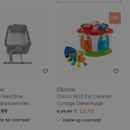
15%
co
Chicco
o Next2me
Chicco 9610 3 in 1 Animal
sbeschermer
Cottage Dierenhuisje
tras 50x83 Night
,99
€ 16,95
€ 19,99
e
ne op voorraad
Online op voorraad