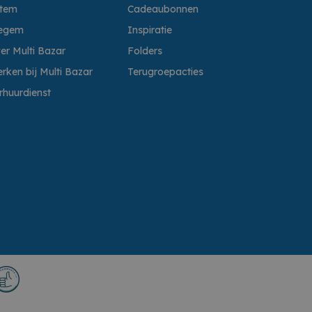
ttem
Cadeaubonnen
egem
Inspiratie
er Multi Bazar
Folders
rken bij Multi Bazar
Terugroepacties
rhuurdienst