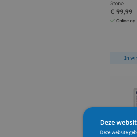
Stone
€ 99,99
Online op
In w
Deze websit
Deze website geb