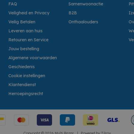
FAQ
Samenwoonactie
Pi
Veiligheid en Privacy
B2B
Iz
Veilig Betalen
Onthaalouders
Ov
Leveren aan huis
We
Retouren en Service
Ve
Jouw bestelling
Algemene voorwaarden
Geschiedenis
Cookie instellingen
Klantendienst
Herroepingsrecht
Copyright © 2026 Multi Bazar.
|
Powered by
Tilroy