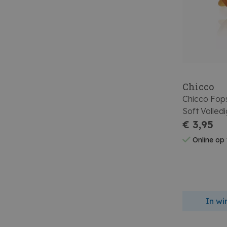
Chicco
Chicco Fop
Soft Volled
12m
€ 3,95
Online op
In w