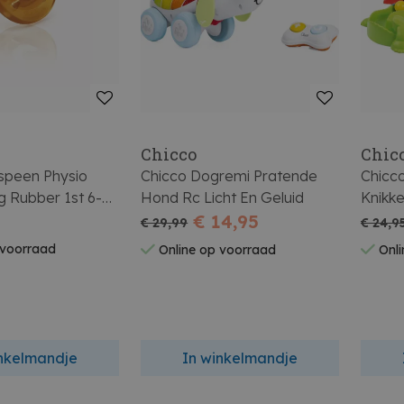
Chicco
Chic
speen Physio
Chicco Dogremi Pratende
Chicco
ig Rubber 1st 6-
Hond Rc Licht En Geluid
Knikk
€ 14,95
€ 29,99
€ 24,9
 voorraad
Online op voorraad
Onli
inkelmandje
In winkelmandje