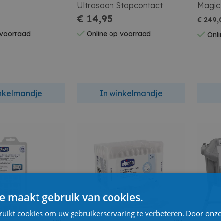
Ultrasoon Stopcontact
Magic
€ 14,95
€ 249,
 voorraad
Online op voorraad
Onli
inkelmandje
In winkelmandje
e maakt gebruik van cookies.
ruikt cookies om uw gebruikerservaring te verbeteren. Door onze