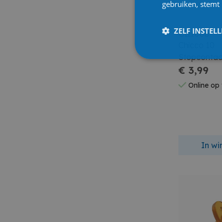
gebruiken, stemt
ZELF INSTEL
Chicco
Chicco 10
Stopconta
Met Sleutel
€ 3,99
Online op
In w