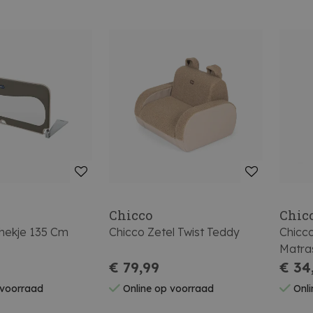
Chicco
Chic
hekje 135 Cm
Chicco Zetel Twist Teddy
Chicc
Matra
€ 79,99
Topma
€ 34
Breez
 voorraad
Online op voorraad
Onli