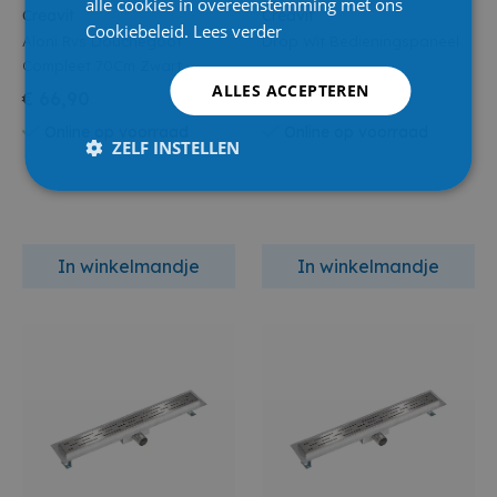
alle cookies in overeenstemming met ons
Creavit
Creavit
Cookiebeleid.
Lees verder
Aloni Rvs Douchegoot
Drop Wit Bedieningspaneel
Compleet 70Cm Zwart
ALLES ACCEPTEREN
€ 66,90
€ 9,95
Online op voorraad
Online op voorraad
ZELF INSTELLEN
In winkelmandje
In winkelmandje