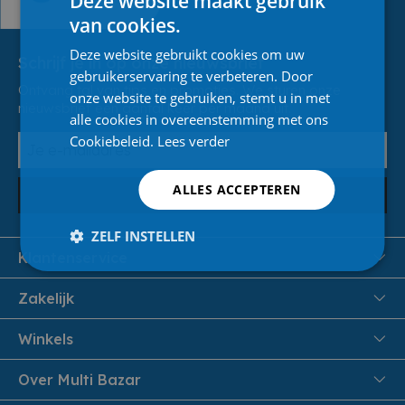
Deze website maakt gebruik
van cookies.
Deze website gebruikt cookies om uw
Schrijf je in op onze nieuwsbrief
gebruikerservaring te verbeteren. Door
Ontvang tal van tips en promoties. We sturen onze
onze website te gebruiken, stemt u in met
nieuwsbrief een aantal keer per maand uit.
alle cookies in overeenstemming met ons
Cookiebeleid.
Lees verder
ALLES ACCEPTEREN
Inschrijven
ZELF INSTELLEN
Klantenservice
FAQ
Zakelijk
Veiligheid en Privacy
Samenwoonactie
Winkels
Veilig Betalen
B2B
Pittem
Over Multi Bazar
Leveren aan huis
Onthaalouders