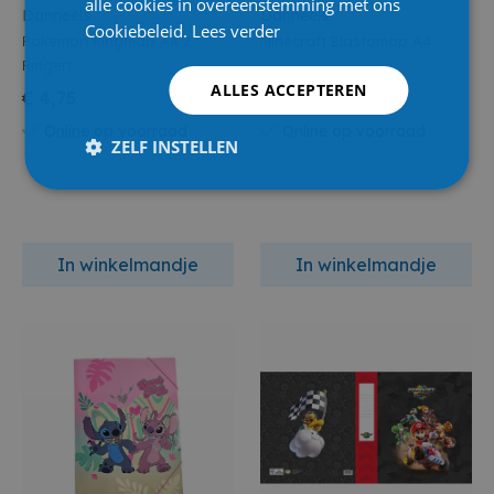
alle cookies in overeenstemming met ons
Danneels
Danneels
Cookiebeleid.
Lees verder
Pokemon Ringmap A4 2
Minecraft Elastomap A4
Ringen
ALLES ACCEPTEREN
€ 4,75
€ 3,55
Online op voorraad
Online op voorraad
ZELF INSTELLEN
In winkelmandje
In winkelmandje