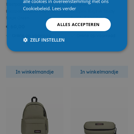
alle cookies in overeenstemming met ons
Eastpak
Eastpak
Cookiebeleid.
Lees verder
Eastpak Rugzak Day Pakr
Eastpak Rugzak Study
Sage Green
Buddy Sage Green
ALLES ACCEPTEREN
€ 60,00
€ 95,00
Online op voorraad
Online op voorraad
ZELF INSTELLEN
In winkelmandje
In winkelmandje